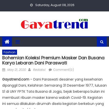
Skip
Saturday, August 08, 2026
to
content
Fashion
Bohemian Koleksi Premium Masker Dan Busana
Karya Lebaran Dani Paraswati
Posted
Author
May 21, 2020
Redaksi
Comment(0)
on
Gayatrend.com
– Dani Paraswati desainer yang keseharian
dipanggil Dani, Kelahiran Semarang 31 Desember 1977, lulusan
S1 di UNY FPTK Tata Busana di Jogja, Sejak beberapa bulan ini
membuat ribuan masker karena wabah Covid-19. Kegiatan
ini semua dilakukan dirumah disela kegiatan berkebun yang