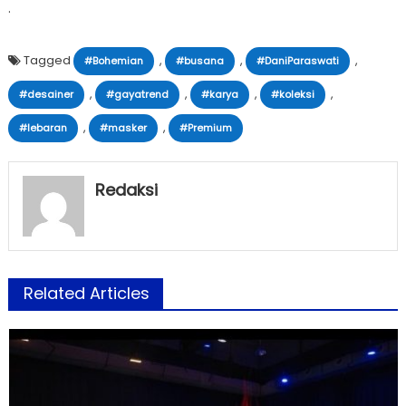
.
Tagged
,
,
,
#Bohemian
#busana
#DaniParaswati
,
,
,
,
#desainer
#gayatrend
#karya
#koleksi
,
,
#lebaran
#masker
#Premium
Redaksi
Related Articles