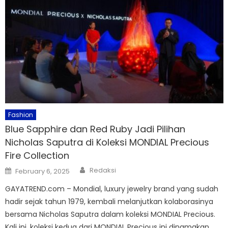
Fashion
Blue Sapphire dan Red Ruby Jadi Pilihan
Nicholas Saputra di Koleksi MONDIAL Precious
Fire Collection
Author
Posted
Redaksi
February 6, 2025
on
GAYATREND.com – Mondial, luxury jewelry brand yang sudah
hadir sejak tahun 1979, kembali melanjutkan kolaborasinya
bersama Nicholas Saputra dalam koleksi MONDIAL Precious.
Kali ini, koleksi kedua dari MONDIAL Precious ini dinamakan