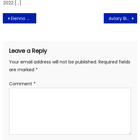
2022 […]
Post
Eienno Desain Masker Nomaden Stylish Gaya Anak Muda
Aviary Bintaro Programkan Kegiatan Sosial Pada Karyawan Terdampak Covid-19
navigation
Leave a Reply
Your email address will not be published.
Required fields
are marked
*
Comment
*