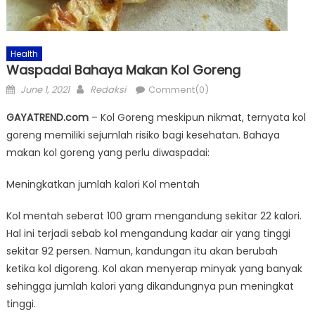
Health
Waspadai Bahaya Makan Kol Goreng
Posted
Author
June 1, 2021
Redaksi
Comment(0)
on
GAYATREND.com
– Kol Goreng meskipun nikmat, ternyata kol
goreng memiliki sejumlah risiko bagi kesehatan. Bahaya
makan kol goreng yang perlu diwaspadai:
Meningkatkan jumlah kalori Kol mentah
Kol mentah seberat 100 gram mengandung sekitar 22 kalori.
Hal ini terjadi sebab kol mengandung kadar air yang tinggi
sekitar 92 persen. Namun, kandungan itu akan berubah
ketika kol digoreng. Kol akan menyerap minyak yang banyak
sehingga jumlah kalori yang dikandungnya pun meningkat
tinggi.