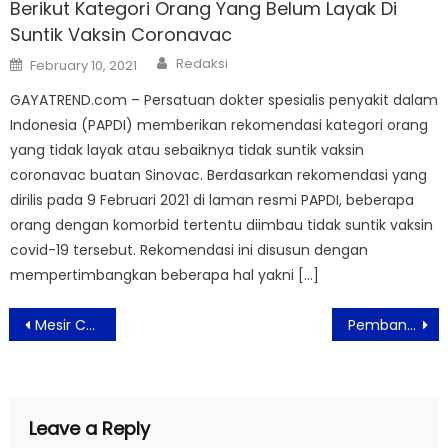
Berikut Kategori Orang Yang Belum Layak Di
Suntik Vaksin Coronavac
Author
Posted
Redaksi
February 10, 2021
on
GAYATREND.com – Persatuan dokter spesialis penyakit dalam
Indonesia (PAPDI) memberikan rekomendasi kategori orang
yang tidak layak atau sebaiknya tidak suntik vaksin
coronavac buatan Sinovac. Berdasarkan rekomendasi yang
dirilis pada 9 Februari 2021 di laman resmi PAPDI, beberapa
orang dengan komorbid tertentu diimbau tidak suntik vaksin
covid-19 tersebut. Rekomendasi ini disusun dengan
mempertimbangkan beberapa hal yakni […]
Post
Mesir Cabut Aturan Pembatasan Covid-19 Mulai 1 Juni
Pembangunan Trowongan Mesjid Istiqlal dan Katedral Selesai Dibangun
navigation
Leave a Reply