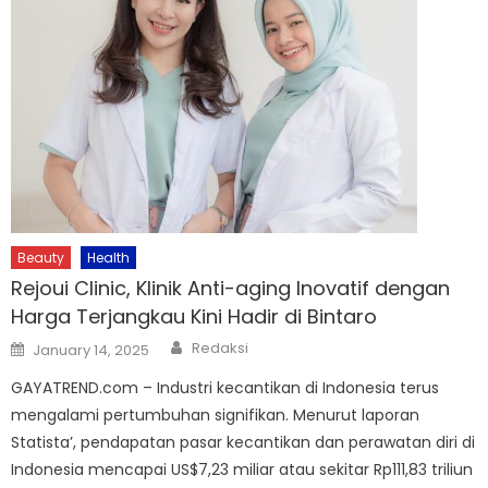
Beauty
Health
Rejoui Clinic, Klinik Anti-aging Inovatif dengan
Harga Terjangkau Kini Hadir di Bintaro
Author
Posted
Redaksi
January 14, 2025
on
GAYATREND.com – Industri kecantikan di Indonesia terus
mengalami pertumbuhan signifikan. Menurut laporan
Statista’, pendapatan pasar kecantikan dan perawatan diri di
Indonesia mencapai US$7,23 miliar atau sekitar Rp111,83 triliun