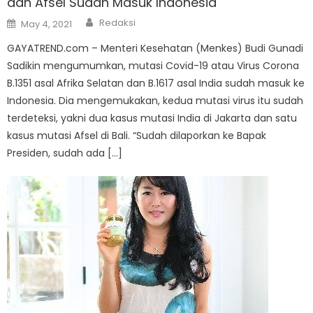
dan Afsel Sudah Masuk Indonesia
Author
Posted
Redaksi
May 4, 2021
on
GAYATREND.com – Menteri Kesehatan (Menkes) Budi Gunadi
Sadikin mengumumkan, mutasi Covid-19 atau Virus Corona
B.1351 asal Afrika Selatan dan B.1617 asal India sudah masuk ke
Indonesia. Dia mengemukakan, kedua mutasi virus itu sudah
terdeteksi, yakni dua kasus mutasi India di Jakarta dan satu
kasus mutasi Afsel di Bali. “Sudah dilaporkan ke Bapak
Presiden, sudah ada […]