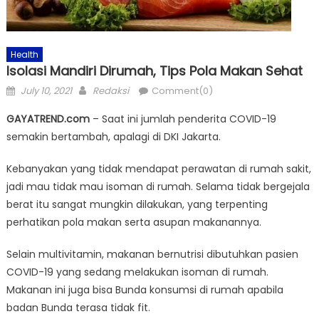
Health
Isolasi Mandiri Dirumah, Tips Pola Makan Sehat
Posted
Author
July 10, 2021
Redaksi
Comment(0)
on
GAYATREND.com
– Saat ini jumlah penderita COVID-19
semakin bertambah, apalagi di DKI Jakarta.
Kebanyakan yang tidak mendapat perawatan di rumah sakit,
jadi mau tidak mau isoman di rumah. Selama tidak bergejala
berat itu sangat mungkin dilakukan, yang terpenting
perhatikan pola makan serta asupan makanannya.
Selain multivitamin, makanan bernutrisi dibutuhkan pasien
COVID-19 yang sedang melakukan isoman di rumah.
Makanan ini juga bisa Bunda konsumsi di rumah apabila
badan Bunda terasa tidak fit.