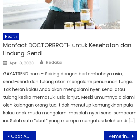
Health
Manfaat DOCTORBROTH untuk Kesehatan dan
Lindungi Sendi
Author
Posted
Redaksi
April 3, 2023
on
GAYATREND.com – Seiring dengan bertambahnya usia,
sendi-sendi dan tulang akan mengalami penurunan fungsi.
Tak heran kalau Anda akan mengalami nyeri sendi atau
tulang ketika memasuki usia lanjut. Meski umumnya dialami
oleh kalangan orang tua, tidak menutup kemungkinan pula
kalau anak muda mengalami masalah nyeri sendi semacam
ini. Salah satu “obat” yang mampu mengatasi keluhan di […]
Post
Obat Anti-koagulan Dapat Mengobati Varian COVID-19
Pemerintah Merevisi Peraturan PPKM Darurat, Tempat Ibadah Tidak Ditutup