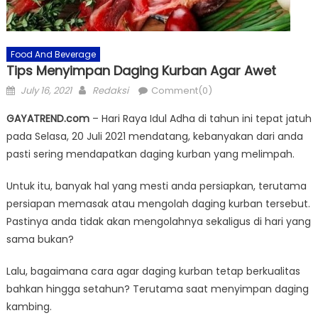
Food And Beverage
Tips Menyimpan Daging Kurban Agar Awet
Posted
Author
July 16, 2021
Redaksi
Comment(0)
on
GAYATREND.com
– Hari Raya Idul Adha di tahun ini tepat jatuh
pada Selasa, 20 Juli 2021 mendatang, kebanyakan dari anda
pasti sering mendapatkan daging kurban yang melimpah.
Untuk itu, banyak hal yang mesti anda persiapkan, terutama
persiapan memasak atau mengolah daging kurban tersebut.
Pastinya anda tidak akan mengolahnya sekaligus di hari yang
sama bukan?
Lalu, bagaimana cara agar daging kurban tetap berkualitas
bahkan hingga setahun? Terutama saat menyimpan daging
kambing.