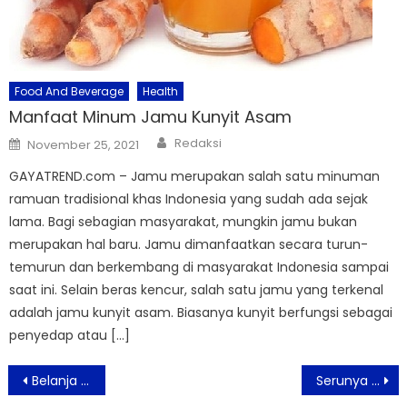
Food And Beverage
Health
Manfaat Minum Jamu Kunyit Asam
Author
Posted
Redaksi
November 25, 2021
on
GAYATREND.com – Jamu merupakan salah satu minuman
ramuan tradisional khas Indonesia yang sudah ada sejak
lama. Bagi sebagian masyarakat, mungkin jamu bukan
merupakan hal baru. Jamu dimanfaatkan secara turun-
temurun dan berkembang di masyarakat Indonesia sampai
saat ini. Selain beras kencur, salah satu jamu yang terkenal
adalah jamu kunyit asam. Biasanya kunyit berfungsi sebagai
penyedap atau […]
Post
Belanja Nyaman Dan Mudah #BisaBersamaACE Dari Rumah
Serunya Menikmati Berbagai Promo Bulan Juli Di Aviary Bintaro
navigation