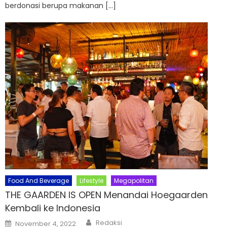
berdonasi berupa makanan […]
Food And Beverage
Lifestyle
Megapolitan
THE GAARDEN IS OPEN Menandai Hoegaarden
Kembali ke Indonesia
Author
Posted
Redaksi
November 4, 2022