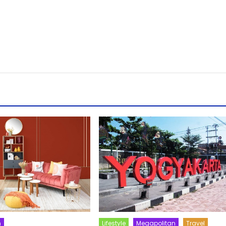
n
Lifestyle
Megapolitan
Travel