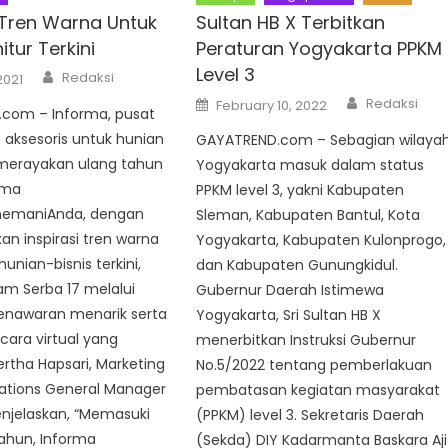
i Tren Warna Untuk
Sultan HB X Terbitkan
itur Terkini
Peraturan Yogyakarta PPKM
Level 3
Author
Redaksi
2021
Author
Posted
Redaksi
February 10, 2022
com – Informa, pusat
on
n aksesoris untuk hunian
GAYATREND.com – Sebagian wilaya
 merayakan ulang tahun
Yogyakarta masuk dalam status
ema
PPKM level 3, yakni Kabupaten
nemaniAnda, dengan
Sleman, Kabupaten Bantul, Kota
n inspirasi tren warna
Yogyakarta, Kabupaten Kulonprogo,
hunian-bisnis terkini,
dan Kabupaten Gunungkidul.
am Serba 17 melalui
Gubernur Daerah Istimewa
nawaran menarik serta
Yogyakarta, Sri Sultan HB X
cara virtual yang
menerbitkan Instruksi Gubernur
Bertha Hapsari, Marketing
No.5/2022 tentang pemberlakuan
tions General Manager
pembatasan kegiatan masyarakat
njelaskan, “Memasuki
(PPKM) level 3. Sekretaris Daerah
tahun, Informa
(Sekda) DIY Kadarmanta Baskara Aji