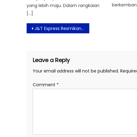
berkembang
yang lebih maju. Dalam rangkaian
[…]
Post
J&T Express Resmikan Jembatan Rakyat Yang Menghubungkan Akses Desa Wonosari, Jawa Timur dan Desa Sidomukti, Jawa Tengah
navigation
Leave a Reply
Your email address will not be published.
Require
Comment
*