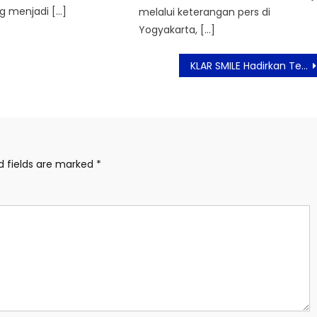
 menjadi […]
melalui keterangan pers di
Yogyakarta, […]
KLAR SMILE Hadirkan Teknologi Terobosan Perawatan Pemutih Gigi Anti Repot
d fields are marked
*