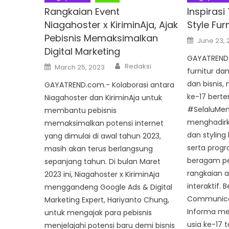
Rangkaian Event
Inspiras
Niagahoster x KiriminAja, Ajak
Style Furn
Pebisnis Memaksimalkan
Posted
June 23, 
on
Digital Marketing
GAYATREND.
Author
Posted
Redaksi
March 25, 2023
furnitur da
on
dan bisnis,
GAYATREND.com.- Kolaborasi antara
ke-17 bert
Niagahoster dan KiriminAja untuk
#SelaluMe
membantu pebisnis
menghadirka
memaksimalkan potensi internet
dan styling 
yang dimulai di awal tahun 2023,
serta progr
masih akan terus berlangsung
beragam pe
sepanjang tahun. Di bulan Maret
rangkaian a
2023 ini, Niagahoster x KiriminAja
interaktif. 
menggandeng Google Ads & Digital
Communica
Marketing Expert, Hariyanto Chung,
Informa me
untuk mengajak para pebisnis
usia ke-17 
menjelajahi potensi baru demi bisnis