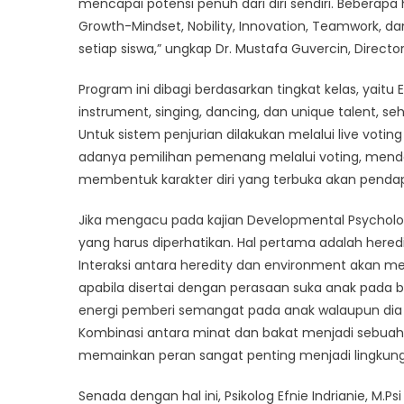
mencapai potensi penuh dari diri sendiri. Beberapa h
Growth-Mindset, Nobility, Innovation, Teamwork, d
setiap siswa,” ungkap Dr. Mustafa Guvercin, Direc
Program ini dibagi berdasarkan tingkat kelas, yaitu
instrument, singing, dancing, dan unique talent, 
Untuk sistem penjurian dilakukan melalui live votin
adanya pemilihan pemenang melalui voting, mendor
membentuk karakter diri yang terbuka akan pendapa
Jika mengacu pada kajian Developmental Psychol
yang harus diperhatikan. Hal pertama adalah hered
Interaksi antara heredity dan environment akan m
apabila disertai dengan perasaan suka anak pada b
energi pemberi semangat pada anak walaupun dia
Kombinasi antara minat dan bakat menjadi sebuah
memainkan peran sangat penting menjadi lingkung
Senada dengan hal ini, Psikolog Efnie Indrianie,