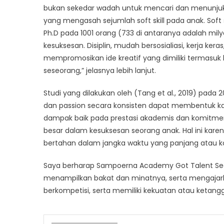
bukan sekedar wadah untuk mencari dan menunjukka
yang mengasah sejumlah soft skill pada anak. Soft s
Ph.D pada 1001 orang (733 di antaranya adalah mil
kesuksesan. Disiplin, mudah bersosialiasi, kerja ke
mempromosikan ide kreatif yang dimiliki termasuk
seseorang,” jelasnya lebih lanjut.
Studi yang dilakukan oleh (Tang et al., 2019) pad
dan passion secara konsisten dapat membentuk kara
dampak baik pada prestasi akademis dan komitmen 
besar dalam kesuksesan seorang anak. Hal ini ka
bertahan dalam jangka waktu yang panjang atau k
Saya berharap Sampoerna Academy Got Talent Sea
menampilkan bakat dan minatnya, serta mengajar
berkompetisi, serta memiliki kekuatan atau ketang