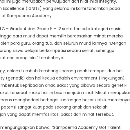
al ini juga merupakan perwujudan dari nilai-nilai Integrity,
an Excellence (IGNITE) yang selama ini kami tanamkan pada
tor of Sampoerna Academy.
 ELC – Grade 4 dan Grade 5 – 12 serta tersedia kategori music
sehingga para murid dapat memilih berdasarkan minat mereka.
g oleh para guru, orang tua, dan seluruh murid lainnya. “Dengan
ong siswa belajar berkompetisi secara sehat, sehingga
t dari orang lain,” tambahnya.
ogy, dalam tumbuh kembang seorang anak terdapat dua hal
ity (genetik) dan hal kedua adalah environment (lingkungan).
embentuk kepribadian anak. Bakat yang dibawa secara genetik
akat tersebut maka hal ini bisa menjadi minat. Minat merupaka
 harus menghadapi berbagai tantangan besar untuk meraihnya
 potensi sangat kuat pada seorang anak dan sekolah
an yang dapat memfasilitasi bakat dan minat tersebut.
 M.Psi mengungkapkan bahwa, “Sampoerna Academy Got Talent