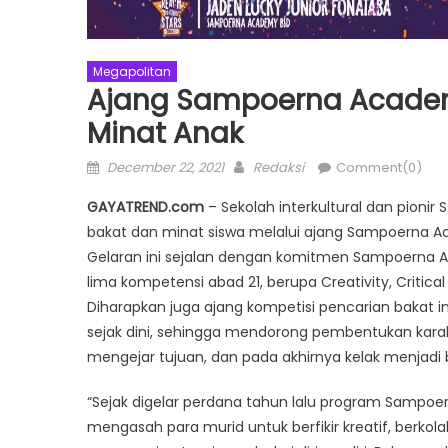
Megapolitan
Ajang Sampoerna Academ
Minat Anak
Posted
Author
December 22, 2021
Redaksi
Comment(0)
on
GAYATREND.com
– Sekolah interkultural dan pion
bakat dan minat siswa melalui ajang Sampoerna A
Gelaran ini sejalan dengan komitmen Sampoerna 
lima kompetensi abad 21, berupa Creativity, Critica
Diharapkan juga ajang kompetisi pencarian bakat
sejak dini, sehingga mendorong pembentukan karak
mengejar tujuan, dan pada akhirnya kelak menjadi 
“Sejak digelar perdana tahun lalu program Samp
mengasah para murid untuk berfikir kreatif, berkol