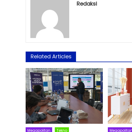
Redaksi
Related Articles
Megapolitan
Tekno
Megapolita