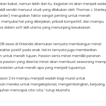
n bakat, namun lebih dari itu. Kegiatan ini akan menjadi wad
kill sendiri menurut studi yang dilakukan oleh Thomas J. Stanley
yarder) merupakan faktor sangat penting untuk meraih
ras, menyukai hal yang dikerjakan, pribadi kompetitif, dan mampu
 ke dalam soft skill utama yang menunjang kesuksesan
a 2018 siswa di Finlandia ditemukan ternyata membangun minat
kter positif pada anak. Hal ini ternyata juga memberikan
untuk meraih tujuan. Passion serta minat memiliki peranan
rena passion yang disertai minat akan membuat seseorang mam
onsisten untuk meraih apa yang menjadi tujuannya.
son 2 ini mampu menjadi wadah bagi murid untuk
kan mereka untuk mengeksplorasi, mengembangkan, berjuang,
guhan mencapai cita-cita,” tutup Mustafa.