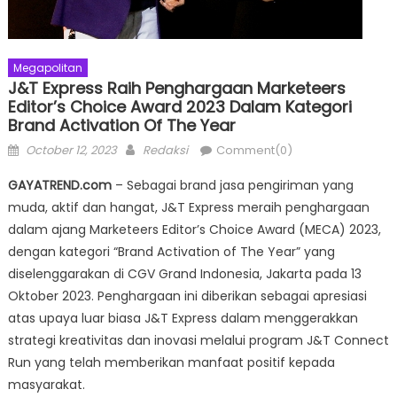
Megapolitan
J&T Express Raih Penghargaan Marketeers
Editor’s Choice Award 2023 Dalam Kategori
Brand Activation Of The Year
Posted
Author
October 12, 2023
Redaksi
Comment(0)
on
GAYATREND.com
– Sebagai brand jasa pengiriman yang
muda, aktif dan hangat, J&T Express meraih penghargaan
dalam ajang Marketeers Editor’s Choice Award (MECA) 2023,
dengan kategori “Brand Activation of The Year” yang
diselenggarakan di CGV Grand Indonesia, Jakarta pada 13
Oktober 2023. Penghargaan ini diberikan sebagai apresiasi
atas upaya luar biasa J&T Express dalam menggerakkan
strategi kreativitas dan inovasi melalui program J&T Connect
Run yang telah memberikan manfaat positif kepada
masyarakat.