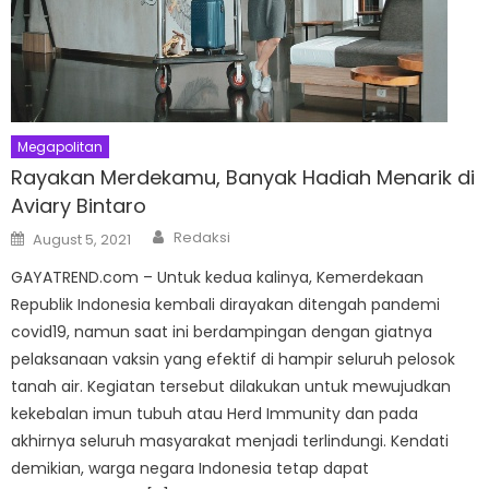
Megapolitan
Rayakan Merdekamu, Banyak Hadiah Menarik di
Aviary Bintaro
Author
Posted
Redaksi
August 5, 2021
on
GAYATREND.com – Untuk kedua kalinya, Kemerdekaan
Republik Indonesia kembali dirayakan ditengah pandemi
covid19, namun saat ini berdampingan dengan giatnya
pelaksanaan vaksin yang efektif di hampir seluruh pelosok
tanah air. Kegiatan tersebut dilakukan untuk mewujudkan
kekebalan imun tubuh atau Herd Immunity dan pada
akhirnya seluruh masyarakat menjadi terlindungi. Kendati
demikian, warga negara Indonesia tetap dapat