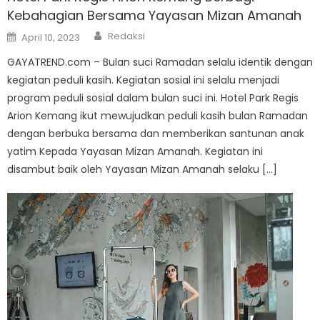
Kebahagian Bersama Yayasan Mizan Amanah
Author
Posted
Redaksi
April 10, 2023
on
GAYATREND.com – Bulan suci Ramadan selalu identik dengan
kegiatan peduli kasih. Kegiatan sosial ini selalu menjadi
program peduli sosial dalam bulan suci ini. Hotel Park Regis
Arion Kemang ikut mewujudkan peduli kasih bulan Ramadan
dengan berbuka bersama dan memberikan santunan anak
yatim Kepada Yayasan Mizan Amanah. Kegiatan ini
disambut baik oleh Yayasan Mizan Amanah selaku […]