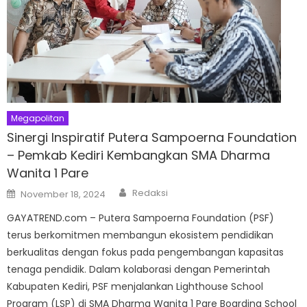
Megapolitan
Sinergi Inspiratif Putera Sampoerna Foundation
– Pemkab Kediri Kembangkan SMA Dharma
Wanita 1 Pare
Author
Posted
Redaksi
November 18, 2024
on
GAYATREND.com – Putera Sampoerna Foundation (PSF)
terus berkomitmen membangun ekosistem pendidikan
berkualitas dengan fokus pada pengembangan kapasitas
tenaga pendidik. Dalam kolaborasi dengan Pemerintah
Kabupaten Kediri, PSF menjalankan Lighthouse School
Program (LSP) di SMA Dharma Wanita 1 Pare Boarding School