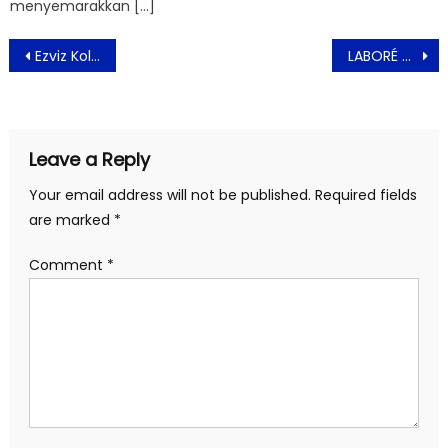
menyemarakkan […]
Post
Ezviz Kolaborasi dengan Treedom, Luncurkan Proyek Penanaman Pohon Berskala Global
LABORÉ Skin Care untuk Kulit Sensitif di Iklim Tropis
navigation
Leave a Reply
Your email address will not be published.
Required fields
are marked
*
Comment
*