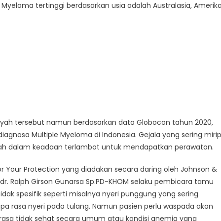
e Myeloma tertinggi berdasarkan usia adalah Australasia, Amerik
layah tersebut namun berdasarkan data Globocon tahun 2020,
rdiagnosa Multiple Myeloma di Indonesia. Gejala yang sering miri
dah dalam keadaan terlambat untuk mendapatkan perawatan.
or Your Protection yang diadakan secara daring oleh Johnson &
 dr. Ralph Girson Gunarsa Sp.PD-KHOM selaku pembicara tamu
ak spesifik seperti misalnya nyeri punggung yang sering
berupa rasa nyeri pada tulang. Namun pasien perlu waspada akan
merasa tidak sehat secara umum atau kondisi anemia yang