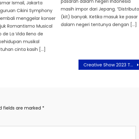
pasaran dalam negeri Indonesia
smar Ismail, Jakarta
masih impor dari Jepang. “Distributo
rguruan Cikini Symphony
(kit) banyak. Ketika masuk ke pasar
kembali menggelar konser
dalam negeri tentunya dengan […]
ajuk Romantismo Musical
o de La Vida Ileno de
kehidupan musikal
uhan cinta kasih […]
Creative Show 2023 Tampilkan 222 Looks Karya 89 Lulusan ESMOD Jakarta
d fields are marked
*