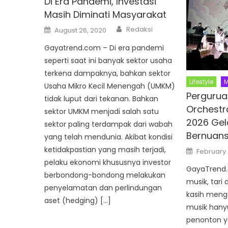
Di Era Pandemi, Investasi
Masih Diminati Masyarakat
Author
Posted
Redaksi
August 26, 2020
on
Gayatrend.com – Di era pandemi
seperti saat ini banyak sektor usaha
terkena dampaknya, bahkan sektor
Lifestyle
M
Usaha Mikro Kecil Menengah (UMKM)
Pergurua
tidak luput dari tekanan. Bahkan
Orchest
sektor UMKM menjadi salah satu
2026 Gel
sektor paling terdampak dari wabah
Bernuans
yang telah mendunia. Akibat kondisi
Posted
ketidakpastian yang masih terjadi,
February 
on
pelaku ekonomi khususnya investor
GayaTrend.
berbondong-bondong melakukan
musik, tari
penyelamatan dan perlindungan
kasih meng
aset (hedging) […]
musik hany
penonton y