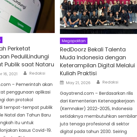
n
Megapolitan
ah Perketat
RedDoorz Bekali Talenta
an PeduliLindungi
Muda Indonesia dengan
t Publik saat Nataru
Keterampilan Digital Melalui
Author
Kuliah Praktisi
Redaksi
 16, 2021
Author
Posted
Redaksi
May 21, 2026
com – Pemerintah akan
on
t penggunaan aplikasi
Gayatrend.com – Berdasarkan rilis
ngi dan protokol
dari Kementerian Ketenagakerjaan
di tempat-tempat publik
(Kemnaker) 2022-2025, Indonesia
de Natal dan Tahun Baru
setidaknya membutuhkan sembila
angkah itu untuk
juta tenaga profesional di sektor
onjakan kasus Covid-19.
digital pada tahun 2030. Seiring