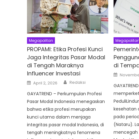
Megapolitan
Megapolita
PROPAMI: Etika Profesi Kunci
Pemerint
Jaga Integritas Pasar Modal
Pengguna
di Tengah Maraknya
di Tempa
Influencer Investasi
Posted
November
on
Author
Posted
Redaksi
April 2, 2026
on
GAYATREND.
memperketa
GAYATREND – Perkumpulan Profesi
PeduliLindu
Pasar Modal Indonesia menegaskan
kesehatan 
bahwa etika profesi merupakan
pada perio
kunci utama dalam menjaga
(Nataru). L
integritas pasar modal Indonesia, di
mencegah l
tengah meningkatnya fenomena