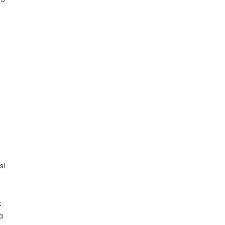
si
t
a