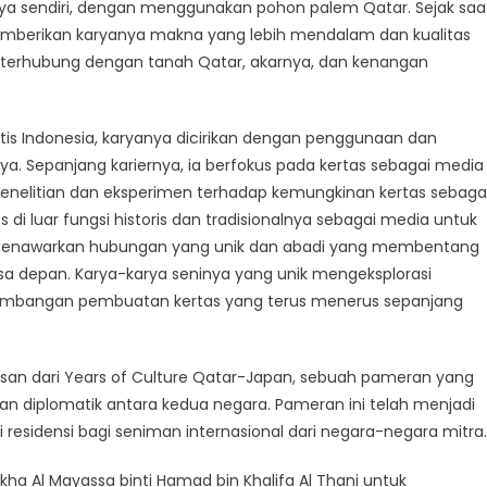
ya sendiri, dengan menggunakan pohon palem Qatar. Sejak saa
mberikan karyanya makna yang lebih mendalam dan kualitas
uk terhubung dengan tanah Qatar, akarnya, dan kenangan
tis Indonesia, karyanya dicirikan dengan penggunaan dan
nya. Sepanjang kariernya, ia berfokus pada kertas sebagai media
penelitian dan eksperimen terhadap kemungkinan kertas sebaga
di luar fungsi historis dan tradisionalnya sebagai media untuk
s menawarkan hubungan yang unik dan abadi yang membentang
sa depan. Karya-karya seninya yang unik mengeksplorasi
embangan pembuatan kertas yang terus menerus sepanjang
risan dari Years of Culture Qatar-Japan, sebuah pameran yang
n diplomatik antara kedua negara. Pameran ini telah menjadi
i residensi bagi seniman internasional dari negara-negara mitra.
ikha Al Mayassa binti Hamad bin Khalifa Al Thani untuk