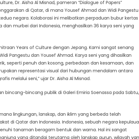
ulture, Dr. Aisha Al Misnad, pameran “Dialogue of Papers”
lenggarakan di Qatar, di mana Yousef Ahmad dan Widi Pangestu
ua negara. Kolaborasi ini melibatkan perpaduan bubur kertas
 dan murbei dari Indonesia, menghasilkan 36 karya seni yang
mitraan Years of Culture dengan Jepang. Kami sangat senang
idi Pangestu dan Yousef Ahmad. Karya seni yang dihasilkan
ik, seperti penuh dan kosong, perbedaan dan kesamaan, dan
merupakan representasi visual dari hubungan mendalam antara
s melalui seni,” ujar Dr. Aisha Al Misnad.
bincang-bincang publik di Galeri Emiria Soenassa pada Sabtu,
mana lingkungan, lanskap, dan iklim yang berbeda telah
t di Qatar dan Indonesia. Indonesia, sebuah negara kepulau
ipenuhi tanaman beragam bentuk dan warna. Hal ini sangat
njung yang ditandai terutama oleh lanskap gurun, wilayah ya