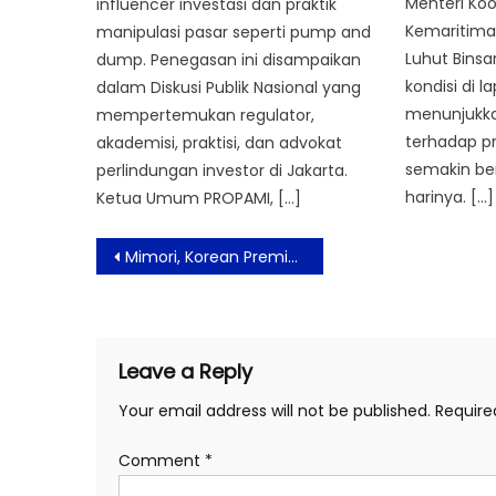
Menteri Koo
influencer investasi dan praktik
Kemaritima
manipulasi pasar seperti pump and
Luhut Bins
dump. Penegasan ini disampaikan
kondisi di 
dalam Diskusi Publik Nasional yang
menunjukka
mempertemukan regulator,
terhadap p
akademisi, praktisi, dan advokat
semakin ber
perlindungan investor di Jakarta.
harinya. […]
Ketua Umum PROPAMI, […]
Post
Mimori, Korean Premium First Class Hairclaw Kini Hadir di Indonesia
navigation
Leave a Reply
Your email address will not be published.
Require
Comment
*