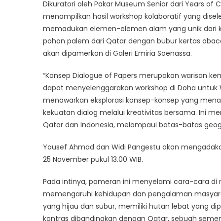
Dikuratori oleh Pakar Museum Senior dari Years of C
menampilkan hasil workshop kolaboratif yang dise
memadukan elemen-elemen alam yang unik dari ked
pohon palem dari Qatar dengan bubur kertas abaca
akan dipamerkan di Galeri Emiria Soenassa.
“Konsep Dialogue of Papers merupakan warisan ke
dapat menyelenggarakan workshop di Doha untuk W
menawarkan eksplorasi konsep-konsep yang menar
kekuatan dialog melalui kreativitas bersama. Ini 
Qatar dan Indonesia, melampaui batas-batas geografi
Yousef Ahmad dan Widi Pangestu akan mengadakan 
25 November pukul 13.00 WIB.
Pada intinya, pameran ini menyelami cara-cara di 
memengaruhi kehidupan dan pengalaman masyaraka
yang hijau dan subur, memiliki hutan lebat yang d
kontras dibandingkan dengan Qatar, sebuah semena