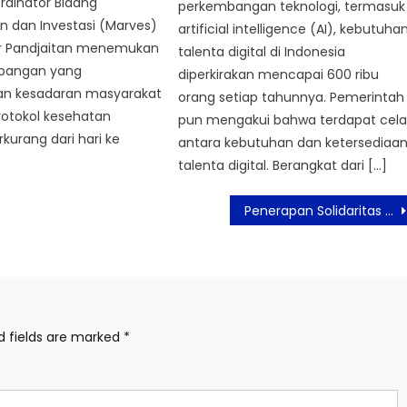
rdinator Bidang
perkembangan teknologi, termasuk
n dan Investasi (Marves)
artificial intelligence (AI), kebutuha
ar Pandjaitan menemukan
talenta digital di Indonesia
lapangan yang
diperkirakan mencapai 600 ribu
n kesadaran masyarakat
orang setiap tahunnya. Pemerintah
rotokol kesehatan
pun mengakui bahwa terdapat cel
kurang dari hari ke
antara kebutuhan dan ketersediaa
talenta digital. Berangkat dari […]
Penerapan Solidaritas dan Persatuan dalam Keberagaman Sejak Dini
d fields are marked
*