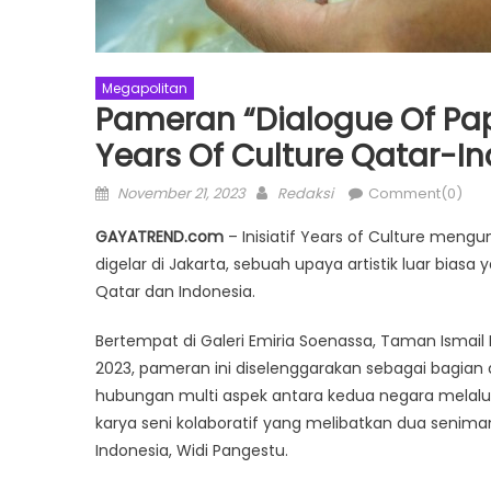
Megapolitan
Pameran “Dialogue Of Pap
Years Of Culture Qatar-I
Posted
Author
November 21, 2023
Redaksi
Comment(0)
on
GAYATREND.com
– Inisiatif Years of Culture me
digelar di Jakarta, sebuah upaya artistik luar b
Qatar dan Indonesia.
Bertempat di Galeri Emiria Soenassa, Taman Ismail
2023, pameran ini diselenggarakan sebagai bagian 
hubungan multi aspek antara kedua negara melalui
karya seni kolaboratif yang melibatkan dua senim
Indonesia, Widi Pangestu.