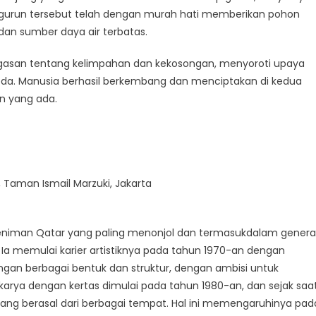
, gurun tersebut telah dengan murah hati memberikan pohon
dan sumber daya air terbatas.
agasan tentang kelimpahan dan kekosongan, menyoroti upaya
beda. Manusia berhasil berkembang dan menciptakan di kedua
n yang ada.
, Taman Ismail Marzuki, Jakarta
eniman Qatar yang paling menonjol dan termasukdalam genera
 Ia memulai karier artistiknya pada tahun 1970-an dengan
gan berbagai bentuk dan struktur, dengan ambisi untuk
karya dengan kertas dimulai pada tahun 1980-an, dan sejak saa
 yang berasal dari berbagai tempat. Hal ini memengaruhinya pad