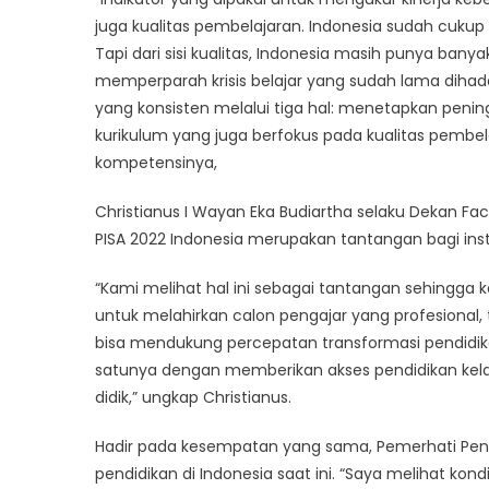
juga kualitas pembelajaran. Indonesia sudah cuku
Tapi dari sisi kualitas, Indonesia masih punya banya
memperparah krisis belajar yang sudah lama dihadap
yang konsisten melalui tiga hal: menetapkan peni
kurikulum yang juga berfokus pada kualitas pemb
kompetensinya,
Christianus I Wayan Eka Budiartha selaku Dekan F
PISA 2022 Indonesia merupakan tantangan bagi inst
“Kami melihat hal ini sebagai tantangan sehingga
untuk melahirkan calon pengajar yang profesional, t
bisa mendukung percepatan transformasi pendidikan
satunya dengan memberikan akses pendidikan kela
didik,” ungkap Christianus.
Hadir pada kesempatan yang sama, Pemerhati Pend
pendidikan di Indonesia saat ini. “Saya melihat kon