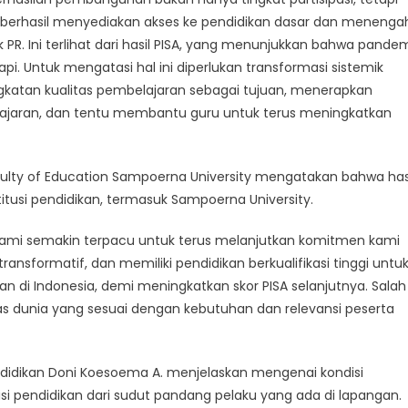
p berhasil menyediakan akses ke pendidikan dasar dan menenga
k PR. Ini terlihat dari hasil PISA, yang menunjukkan bahwa pande
i. Untuk mengatasi hal ini diperlukan transformasi sistemik
ngkatan kualitas pembelajaran sebagai tujuan, menerapkan
elajaran, dan tentu membantu guru untuk terus meningkatkan
aculty of Education Sampoerna University mengatakan bahwa has
itusi pendidikan, termasuk Sampoerna University.
 kami semakin terpacu untuk terus melanjutkan komitmen kami
ransformatif, dan memiliki pendidikan berkualifikasi tinggi untu
 di Indonesia, demi meningkatkan skor PISA selanjutnya. Salah
s dunia yang sesuai dengan kebutuhan dan relevansi peserta
idikan Doni Koesoema A. menjelaskan mengenai kondisi
disi pendidikan dari sudut pandang pelaku yang ada di lapangan.