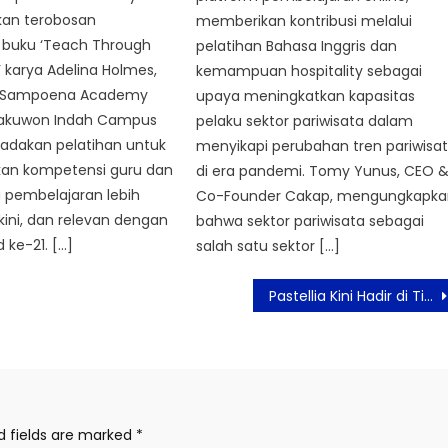
an terobosan
memberikan kontribusi melalui
 buku ‘Teach Through
pelatihan Bahasa Inggris dan
’ karya Adelina Holmes,
kemampuan hospitality sebagai
of Sampoena Academy
upaya meningkatkan kapasitas
Pakuwon Indah Campus
pelaku sektor pariwisata dalam
adakan pelatihan untuk
menyikapi perubahan tren pariwisa
an kompetensi guru dan
di era pandemi. Tomy Yunus, CEO 
pembelajaran lebih
Co-Founder Cakap, mengungkapka
rkini, dan relevan dengan
bahwa sektor pariwisata sebagai
 ke-21. […]
salah satu sektor […]
Pastellia Kini Hadir di Titipku, Pelanggan Jadi Bisa Beli Aneka Jajanan Pasar
d fields are marked
*