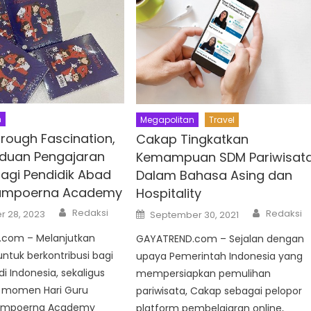
n
Megapolitan
Travel
rough Fascination,
Cakap Tingkatkan
duan Pengajaran
Kemampuan SDM Pariwisat
Bagi Pendidik Abad
Dalam Bahasa Asing dan
 Sampoerna Academy
Hospitality
Author
Author
Posted
Redaksi
Redaksi
 28, 2023
September 30, 2021
on
com – Melanjutkan
GAYATREND.com – Sejalan dengan
tuk berkontribusi bagi
upaya Pemerintah Indonesia yang
i Indonesia, sekaligus
mempersiapkan pemulihan
 momen Hari Guru
pariwisata, Cakap sebagai pelopor
Sampoerna Academy
platform pembelajaran online,