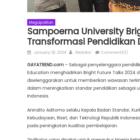
Megapolitan
Sampoerna University Brig
Transformasi Pendidikan 
Posted
Author
January 18, 2024
Redaksi
Comment(0)
on
GAYATREND.com
– Sebagai penyelenggara pendidika
Education menghadirkan Bright Future Talks 2024 d
diselenggarakan untuk memberikan wawasan terkin
dalam meningkatkan standar pendidikan sebagai 
Indonesia.
Anindito Aditomo selaku Kepala Badan Standar, Ku
Kebudayaan, Riset, dan Teknologi Republik Indonesi
pada peningkatan kualitas pembelajaran.
“Indikator yang dipakai untuk mengukur kinerja keb