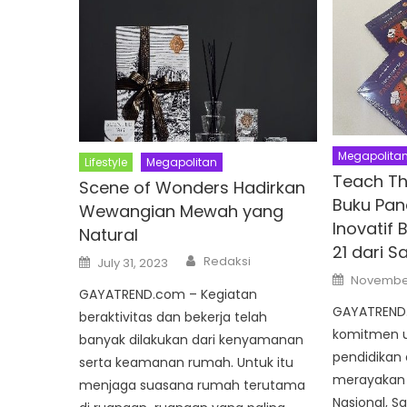
Megapolita
Lifestyle
Megapolitan
Teach Th
Scene of Wonders Hadirkan
Buku Pan
Wewangian Mewah yang
Inovatif 
Natural
21 dari
Author
Posted
Redaksi
July 31, 2023
on
Posted
November
on
GAYATREND.com – Kegiatan
GAYATREND.
beraktivitas dan bekerja telah
komitmen un
banyak dilakukan dari kenyamanan
pendidikan d
serta keamanan rumah. Untuk itu
merayakan
menjaga suasana rumah terutama
Nasional, 