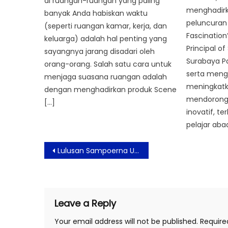
di ruangan-ruangan yang paling
menghadirk
banyak Anda habiskan waktu
peluncuran
(seperti ruangan kamar, kerja, dan
Fascination
keluarga) adalah hal penting yang
Principal 
sayangnya jarang disadari oleh
Surabaya 
orang-orang. Salah satu cara untuk
serta meng
menjaga suasana ruangan adalah
meningkatk
dengan menghadirkan produk Scene
mendorong 
[…]
inovatif, te
pelajar abad
Post
Lulusan Sampoerna University Pecahkan Rekor Skor Tertinggi di Asia Tenggara pada Penghargaan AICPA-CIMA
navigation
Leave a Reply
Your email address will not be published.
Require