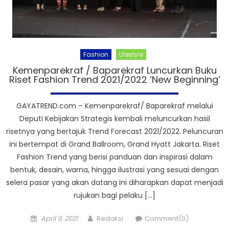
Fashion
Lifestyle
Kemenparekraf / Baparekraf Luncurkan Buku
Riset Fashion Trend 2021/2022 ‘New Beginning’
GAYATREND.com – Kemenparekraf/ Baparekraf melalui
Deputi Kebijakan Strategis kembali meluncurkan hasil
risetnya yang bertajuk Trend Forecast 2021/2022. Peluncuran
ini bertempat di Grand Ballroom, Grand Hyatt Jakarta. Riset
Fashion Trend yang berisi panduan dan inspirasi dalam
bentuk, desain, warna, hingga ilustrasi yang sesuai dengan
selera pasar yang akan datang ini diharapkan dapat menjadi
rujukan bagi pelaku […]
Posted
Author
April 9, 2021
Redaksi
Comment(0)