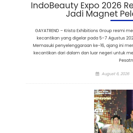
IndoBeauty Expo 2026 Re
Jadi Magnet Pel
GAYATREND – Krista Exhibitions Group resmi m
kecantikan yang digelar pada 5–7 Agustus 2026
Memasuki penyelenggaraan ke-16, ajang ini men
kecantikan dari dalam dan luar negeri untuk me
Pesat
Posted
August 6, 2026
on