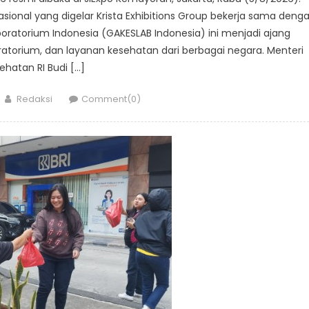
ional yang digelar Krista Exhibitions Group bekerja sama deng
atorium Indonesia (GAKESLAB Indonesia) ini menjadi ajang
ratorium, dan layanan kesehatan dari berbagai negara. Menteri
ehatan RI Budi […]
Author
Redaksi
Comment(0)