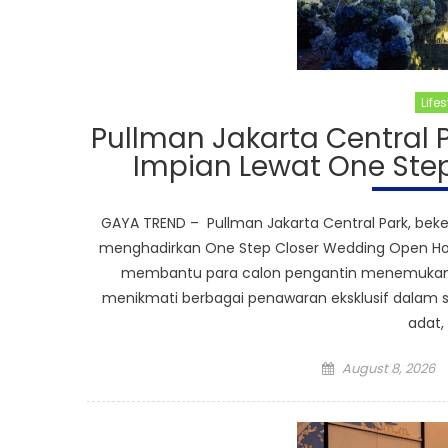
Lifes
Pullman Jakarta Central P
Impian Lewat One Ste
GAYA TREND – Pullman Jakarta Central Park, be
menghadirkan One Step Closer Wedding Open Ho
membantu para calon pengantin menemukan in
menikmati berbagai penawaran eksklusif dalam s
adat,
Posted
August 8, 2026
on