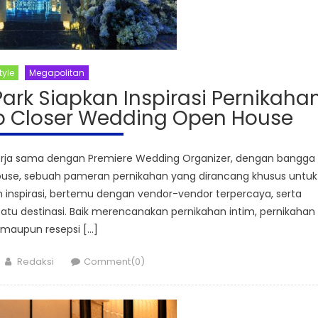
tyle
Megapolitan
ark Siapkan Inspirasi Pernikaha
p Closer Wedding Open House
kerja sama dengan Premiere Wedding Organizer, dengan bangga
use, sebuah pameran pernikahan yang dirancang khusus untuk
spirasi, bertemu dengan vendor-vendor terpercaya, serta
atu destinasi. Baik merencanakan pernikahan intim, pernikahan
 maupun resepsi […]
Author
Redaksi
Comment(0)