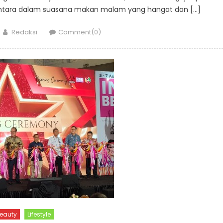
antara dalam suasana makan malam yang hangat dan […]
Author
Redaksi
Comment(0)
eauty
Lifestyle