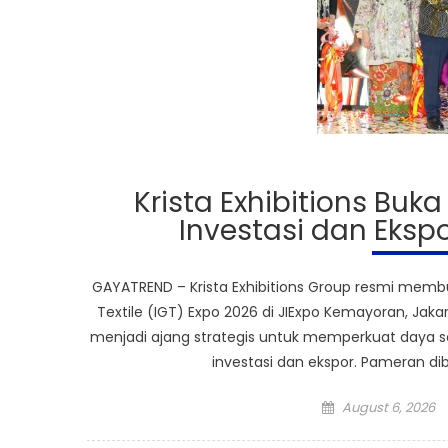
Krista Exhibitions Buka
Investasi dan Ekspor
GAYATREND – Krista Exhibitions Group resmi memb
Textile (IGT) Expo 2026 di JIExpo Kemayoran, Jak
menjadi ajang strategis untuk memperkuat daya s
investasi dan ekspor. Pameran dib
Posted
August 6, 2026
on