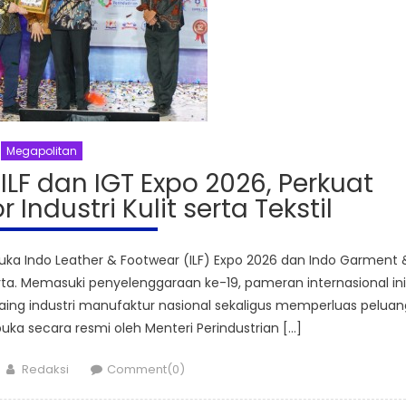
Megapolitan
 ILF dan IGT Expo 2026, Perkuat
 Industri Kulit serta Tekstil
uka Indo Leather & Footwear (ILF) Expo 2026 dan Indo Garment 
arta. Memasuki penyelenggaraan ke-19, pameran internasional ini
aing industri manufaktur nasional sekaligus memperluas peluan
uka secara resmi oleh Menteri Perindustrian […]
Author
Redaksi
Comment(0)