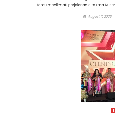
tamu menikmati perjalanan cita rasa Nus
Posted
August 7, 2026
on
B