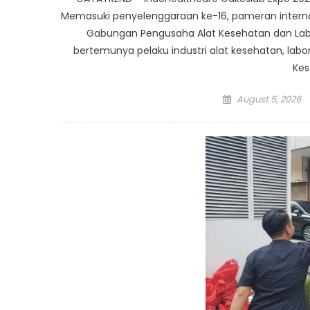
Memasuki penyelenggaraan ke-16, pameran internas
Gabungan Pengusaha Alat Kesehatan dan Labor
bertemunya pelaku industri alat kesehatan, labo
Kes
Posted
August 5, 2026
on