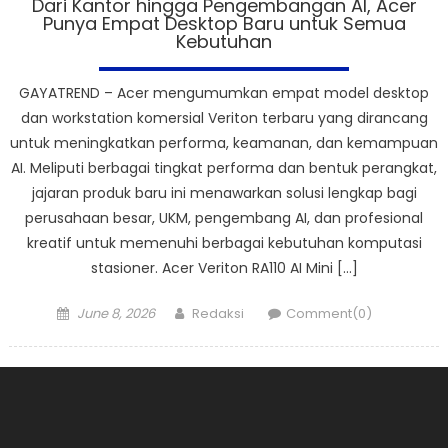
Dari Kantor hingga Pengembangan AI, Acer
Punya Empat Desktop Baru untuk Semua
Kebutuhan
GAYATREND – Acer mengumumkan empat model desktop
dan workstation komersial Veriton terbaru yang dirancang
untuk meningkatkan performa, keamanan, dan kemampuan
AI. Meliputi berbagai tingkat performa dan bentuk perangkat,
jajaran produk baru ini menawarkan solusi lengkap bagi
perusahaan besar, UKM, pengembang AI, dan profesional
kreatif untuk memenuhi berbagai kebutuhan komputasi
stasioner. Acer Veriton RA110 AI Mini […]
Posted
Author
June 8, 2026
Redaksi
Comment(0)
on