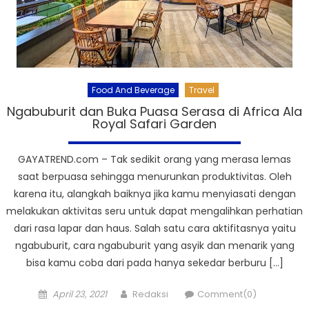
Food And Beverage
Travel
Ngabuburit dan Buka Puasa Serasa di Africa Ala
Royal Safari Garden
GAYATREND.com – Tak sedikit orang yang merasa lemas
saat berpuasa sehingga menurunkan produktivitas. Oleh
karena itu, alangkah baiknya jika kamu menyiasati dengan
melakukan aktivitas seru untuk dapat mengalihkan perhatian
dari rasa lapar dan haus. Salah satu cara aktifitasnya yaitu
ngabuburit, cara ngabuburit yang asyik dan menarik yang
bisa kamu coba dari pada hanya sekedar berburu […]
Posted
Author
April 23, 2021
Redaksi
Comment(0)
on