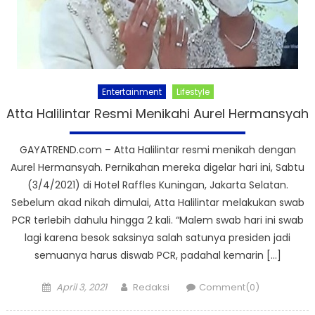
Entertainment
Lifestyle
Atta Halilintar Resmi Menikahi Aurel Hermansyah
GAYATREND.com – Atta Halilintar resmi menikah dengan
Aurel Hermansyah. Pernikahan mereka digelar hari ini, Sabtu
(3/4/2021) di Hotel Raffles Kuningan, Jakarta Selatan.
Sebelum akad nikah dimulai, Atta Halilintar melakukan swab
PCR terlebih dahulu hingga 2 kali. “Malem swab hari ini swab
lagi karena besok saksinya salah satunya presiden jadi
semuanya harus diswab PCR, padahal kemarin […]
Posted
Author
April 3, 2021
Redaksi
Comment(0)
on