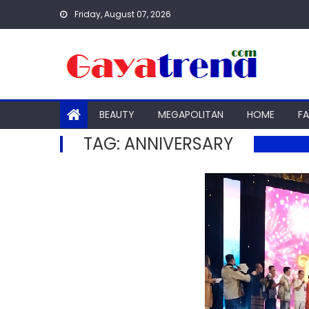
Skip
Friday, August 07, 2026
to
content
BEAUTY
MEGAPOLITAN
HOME
F
TAG:
ANNIVERSARY