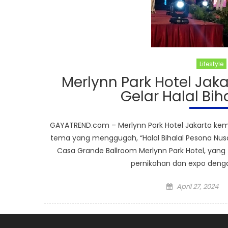
Lifestyle
Merlynn Park Hotel Jak
Gelar Halal Bi
GAYATREND.com – Merlynn Park Hotel Jakarta ke
tema yang menggugah, “Halal Bihalal Pesona Nusa
Casa Grande Ballroom Merlynn Park Hotel, yang 
pernikahan dan expo denga
Posted
April 27, 2024
on