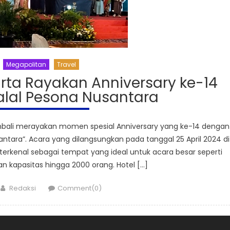
Megapolitan
Travel
arta Rayakan Anniversary ke-14
halal Pesona Nusantara
mbali merayakan momen spesial Anniversary yang ke-14 dengan
ntara”. Acara yang dilangsungkan pada tanggal 25 April 2024 di
terkenal sebagai tempat yang ideal untuk acara besar seperti
n kapasitas hingga 2000 orang. Hotel […]
Author
Redaksi
Comment(0)