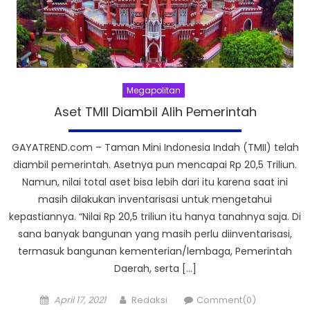
Megapolitan
Aset TMII Diambil Alih Pemerintah
GAYATREND.com – Taman Mini Indonesia Indah (TMII) telah
diambil pemerintah. Asetnya pun mencapai Rp 20,5 Triliun.
Namun, nilai total aset bisa lebih dari itu karena saat ini
masih dilakukan inventarisasi untuk mengetahui
kepastiannya. “Nilai Rp 20,5 triliun itu hanya tanahnya saja. Di
sana banyak bangunan yang masih perlu diinventarisasi,
termasuk bangunan kementerian/lembaga, Pemerintah
Daerah, serta […]
Posted
Author
April 17, 2021
Redaksi
Comment(0)