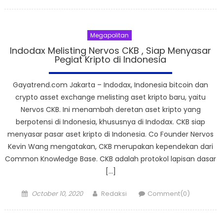
on
Megapolitan
Indodax Melisting Nervos CKB , Siap Menyasar
Pegiat Kripto di Indonesia
Gayatrend.com Jakarta – Indodax, Indonesia bitcoin dan
crypto asset exchange melisting aset kripto baru, yaitu
Nervos CKB. Ini menambah deretan aset kripto yang
berpotensi di Indonesia, khususnya di Indodax. CKB siap
menyasar pasar aset kripto di Indonesia. Co Founder Nervos
Kevin Wang mengatakan, CKB merupakan kependekan dari
Common Knowledge Base. CKB adalah protokol lapisan dasar
[…]
Posted
Author
October 10, 2020
Redaksi
Comment(0)
on