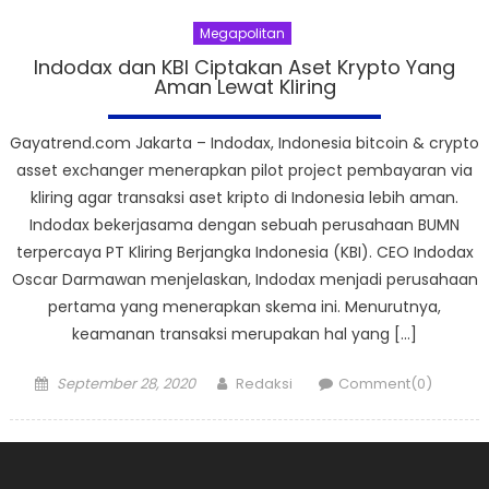
Megapolitan
Indodax dan KBI Ciptakan Aset Krypto Yang
Aman Lewat Kliring
Gayatrend.com Jakarta – Indodax, Indonesia bitcoin & crypto
asset exchanger menerapkan pilot project pembayaran via
kliring agar transaksi aset kripto di Indonesia lebih aman.
Indodax bekerjasama dengan sebuah perusahaan BUMN
terpercaya PT Kliring Berjangka Indonesia (KBI). CEO Indodax
Oscar Darmawan menjelaskan, Indodax menjadi perusahaan
pertama yang menerapkan skema ini. Menurutnya,
keamanan transaksi merupakan hal yang […]
Posted
Author
September 28, 2020
Redaksi
Comment(0)
on