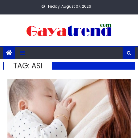
Skip
Friday, August 07, 2026
to
content
TAG:
ASI