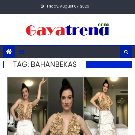
Skip
Friday, August 07, 2026
to
content
TAG:
BAHANBEKAS