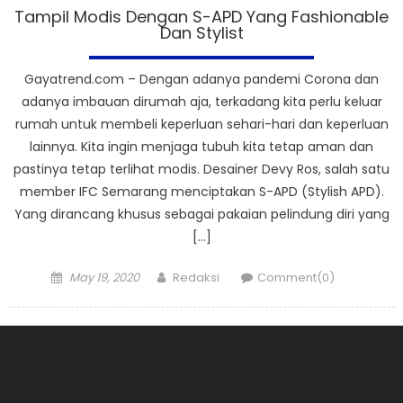
Tampil Modis Dengan S-APD Yang Fashionable
Dan Stylist
Gayatrend.com – Dengan adanya pandemi Corona dan
adanya imbauan dirumah aja, terkadang kita perlu keluar
rumah untuk membeli keperluan sehari-hari dan keperluan
lainnya. Kita ingin menjaga tubuh kita tetap aman dan
pastinya tetap terlihat modis. Desainer Devy Ros, salah satu
member IFC Semarang menciptakan S-APD (Stylish APD).
Yang dirancang khusus sebagai pakaian pelindung diri yang
[…]
Posted
Author
May 19, 2020
Redaksi
Comment(0)
on