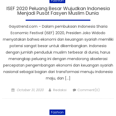
Fashion
ISEF 2020 Peluang Besar Wujudkan Indonesia
Menjadi Pusat Fasyen Muslim Dunia
Gayatrend.com – Dalam pembukaan Indonesia Sharia
Economic Festival (ISEF) 2020, Presiden Joko Widodo
menyatakan bahwa ekonomi dan keuangan syariah memiliki
potensi sangat besar untuk dikembangkan. Indonesia
dengan jumlah penduduk muslim terbesar di dunia, harus
menangkap peluang ini dengan mendorong akselerasi
percepatan pengembangan ekonomi dan keuangan syariah
nasional sebagai bagian dari transformasi menuju Indonesia
maju, dan […]
Posted
Author
October 31, 2020
Redaksi
Comment(0)
on
Fashion