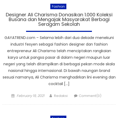
Fashion
Designer Ali Charisma Donasikan 1.000 Koleksi
Busana dan Mengajak Masyarakat Berbagi
Seragam Sekolah
GAYATREND.com – Selama lebih dari dua dekade menekuni
industri fesyen sebagai fashion designer dan fashion
entrepreneur Ali Charisma telah menciptakan rangkaian
karya untuk pangsa pasar di dalam negeri maupun luar
negeri yang telah ditampilkan di berbagai pekan mode skala
nasional hingga internasional. Di bawah naungan brand
sesuai namanya, Ali Charisma menghadirkan lini evening dan
cocktail […]
Posted
Author
February 19, 2021
Redaksi
Comment(0)
on