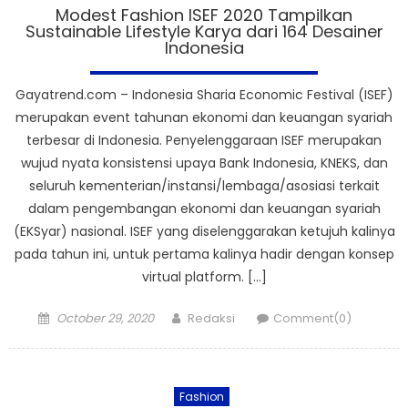
Modest Fashion ISEF 2020 Tampilkan
Sustainable Lifestyle Karya dari 164 Desainer
Indonesia
Gayatrend.com – Indonesia Sharia Economic Festival (ISEF)
merupakan event tahunan ekonomi dan keuangan syariah
terbesar di Indonesia. Penyelenggaraan ISEF merupakan
wujud nyata konsistensi upaya Bank Indonesia, KNEKS, dan
seluruh kementerian/instansi/lembaga/asosiasi terkait
dalam pengembangan ekonomi dan keuangan syariah
(EKSyar) nasional. ISEF yang diselenggarakan ketujuh kalinya
pada tahun ini, untuk pertama kalinya hadir dengan konsep
virtual platform. […]
Posted
Author
October 29, 2020
Redaksi
Comment(0)
on
Fashion