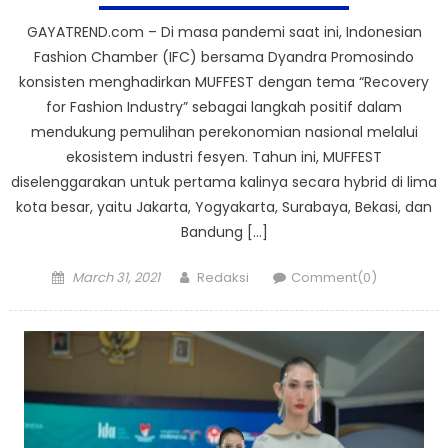
GAYATREND.com – Di masa pandemi saat ini, Indonesian
Fashion Chamber (IFC) bersama Dyandra Promosindo
konsisten menghadirkan MUFFEST dengan tema “Recovery
for Fashion Industry” sebagai langkah positif dalam
mendukung pemulihan perekonomian nasional melalui
ekosistem industri fesyen. Tahun ini, MUFFEST
diselenggarakan untuk pertama kalinya secara hybrid di lima
kota besar, yaitu Jakarta, Yogyakarta, Surabaya, Bekasi, dan
Bandung […]
Posted
Author
March 31, 2021
Redaksi
Comment(0)
on