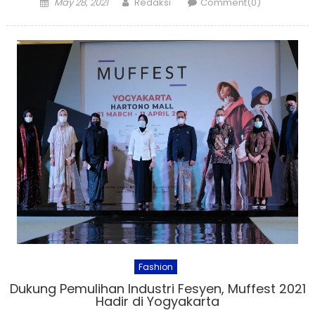
Posted
Author
May 28, 2021
Redaksi
Comment(0)
on
Fashion
Dukung Pemulihan Industri Fesyen, Muffest 2021
Hadir di Yogyakarta