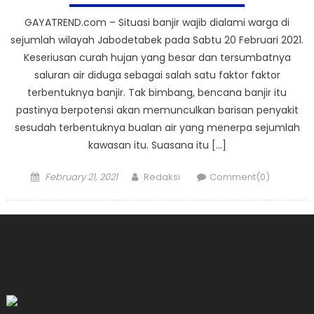
GAYATREND.com – Situasi banjir wajib dialami warga di
sejumlah wilayah Jabodetabek pada Sabtu 20 Februari 2021.
Keseriusan curah hujan yang besar dan tersumbatnya
saluran air diduga sebagai salah satu faktor faktor
terbentuknya banjir. Tak bimbang, bencana banjir itu
pastinya berpotensi akan memunculkan barisan penyakit
sesudah terbentuknya bualan air yang menerpa sejumlah
kawasan itu. Suasana itu […]
Posted
Author
February 21, 2021
Redaksi
Comment(0)
on