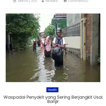
Posted
Author
March 1, 2021
Redaksi
Comment(0)
on
Health
Waspadai Penyakit yang Sering Berjangkit Usai
Banjir