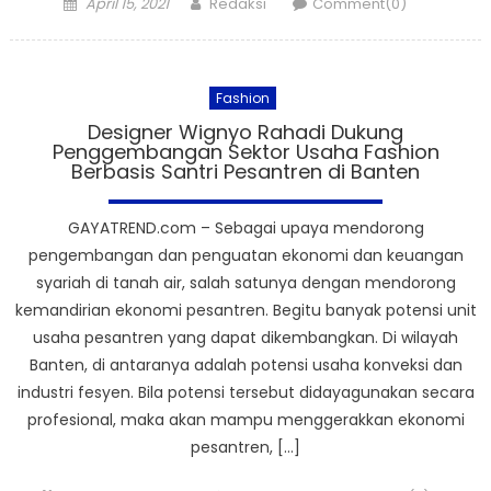
Posted
Author
April 15, 2021
Redaksi
Comment(0)
on
Fashion
Designer Wignyo Rahadi Dukung
Penggembangan Sektor Usaha Fashion
Berbasis Santri Pesantren di Banten
GAYATREND.com – Sebagai upaya mendorong
pengembangan dan penguatan ekonomi dan keuangan
syariah di tanah air, salah satunya dengan mendorong
kemandirian ekonomi pesantren. Begitu banyak potensi unit
usaha pesantren yang dapat dikembangkan. Di wilayah
Banten, di antaranya adalah potensi usaha konveksi dan
industri fesyen. Bila potensi tersebut didayagunakan secara
profesional, maka akan mampu menggerakkan ekonomi
pesantren, […]