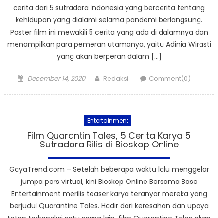
cerita dari 5 sutradara Indonesia yang bercerita tentang
kehidupan yang dialami selama pandemi berlangsung.
Poster film ini mewakili 5 cerita yang ada di dalamnya dan
menampilkan para pemeran utamanya, yaitu Adinia Wirasti
yang akan berperan dalam […]
Posted
Author
December 14, 2020
Redaksi
Comment(0)
on
Entertainment
Film Quarantin Tales, 5 Cerita Karya 5
Sutradara Rilis di Bioskop Online
GayaTrend.com – Setelah beberapa waktu lalu menggelar
jumpa pers virtual, kini Bioskop Online Bersama Base
Entertainment merilis teaser karya teranyar mereka yang
berjudul Quarantine Tales. Hadir dari keresahan dan upaya
tetap terkoneksi satu sama lain, film Quarantine Tales akan