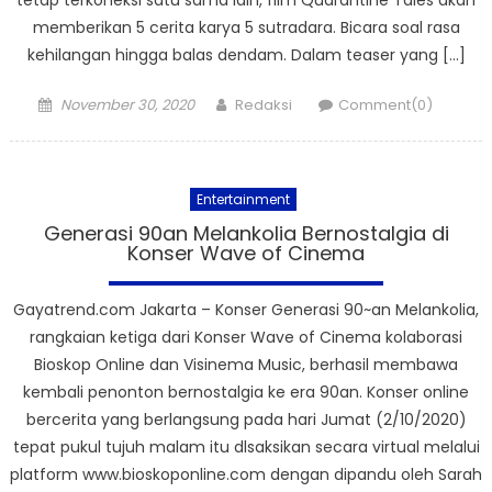
memberikan 5 cerita karya 5 sutradara. Bicara soal rasa
kehilangan hingga balas dendam. Dalam teaser yang […]
Posted
Author
November 30, 2020
Redaksi
Comment(0)
on
Entertainment
Generasi 90an Melankolia Bernostalgia di
Konser Wave of Cinema
Gayatrend.com Jakarta – Konser Generasi 90~an Melankolia,
rangkaian ketiga dari Konser Wave of Cinema kolaborasi
Bioskop Online dan Visinema Music, berhasil membawa
kembali penonton bernostalgia ke era 90an. Konser online
bercerita yang berlangsung pada hari Jumat (2/10/2020)
tepat pukul tujuh malam itu dlsaksikan secara virtual melalui
platform www.bioskoponline.com dengan dipandu oleh Sarah