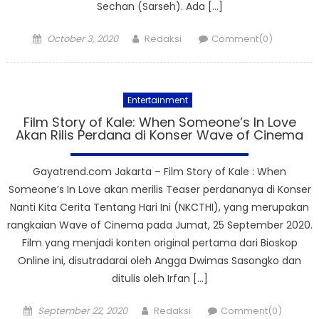
Sechan (Sarseh). Ada […]
Posted
Author
October 3, 2020
Redaksi
Comment(0)
on
Entertainment
Film Story of Kale: When Someone’s In Love
Akan Rilis Perdana di Konser Wave of Cinema
Gayatrend.com Jakarta – Film Story of Kale : When
Someone’s In Love akan merilis Teaser perdananya di Konser
Nanti Kita Cerita Tentang Hari Ini (NKCTHI), yang merupakan
rangkaian Wave of Cinema pada Jumat, 25 September 2020.
Film yang menjadi konten original pertama dari Bioskop
Online ini, disutradarai oleh Angga Dwimas Sasongko dan
ditulis oleh Irfan […]
Posted
Author
September 22, 2020
Redaksi
Comment(0)