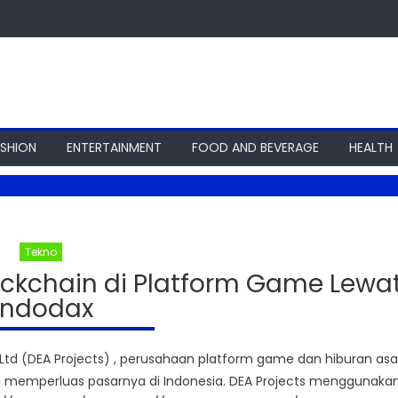
ASHION
ENTERTAINMENT
FOOD AND BEVERAGE
HEALTH
Tekno
ockchain di Platform Game Lewa
Indodax
 Ltd (DEA Projects) , perusahaan platform game dan hiburan asa
g memperluas pasarnya di Indonesia. DEA Projects menggunaka