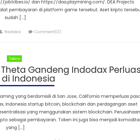
/jobtribes.io/ dan https://daa.playmining.com/. DEA Projects
lat pembayaran di platform game tersebut. Aset kripto terseb
sudah […]
Author
Redaksi
Comment(0)
Tekno
, Theta Gandeng Indodax Perlua
 di Indonesia
aming yang berdomisili di San Jose, California memperluas pas
, Indonesia startup bitcoin, blockchain dan perdagangan aset
esentralisasi yang menggunakan sistem blockchain. Perusahaa
ipto sebagai pembayaran. Token ini juga bisa menjadi komodita
yang […]