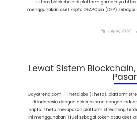
sistem blockchain di platform game-nya https:/
menggunakan aset kripto DEAPCoin (DEP) sebagai a
Posted
July 14, 2020
on
Lewat Sistem Blockchain
Pasar
Gayatrend.com – Thetalabs (Theta), platform stre
di Indonesia dengan bekerjasama dengan Indodax
kripto. Theta merupakan platform streaming terd
ini menggunakan Tfuel sebagai token atau aset kr