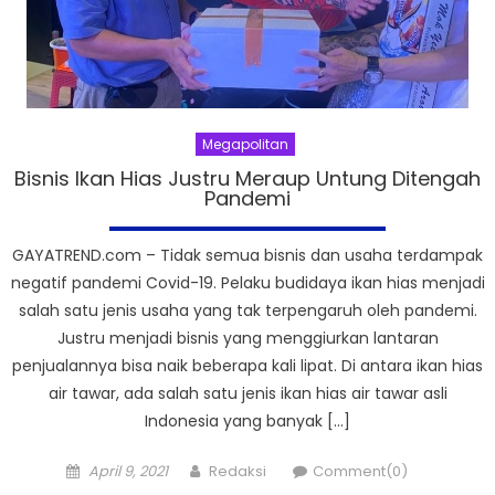
Megapolitan
Bisnis Ikan Hias Justru Meraup Untung Ditengah
Pandemi
GAYATREND.com – Tidak semua bisnis dan usaha terdampak
negatif pandemi Covid-19. Pelaku budidaya ikan hias menjadi
salah satu jenis usaha yang tak terpengaruh oleh pandemi.
Justru menjadi bisnis yang menggiurkan lantaran
penjualannya bisa naik beberapa kali lipat. Di antara ikan hias
air tawar, ada salah satu jenis ikan hias air tawar asli
Indonesia yang banyak […]
Posted
Author
April 9, 2021
Redaksi
Comment(0)
on