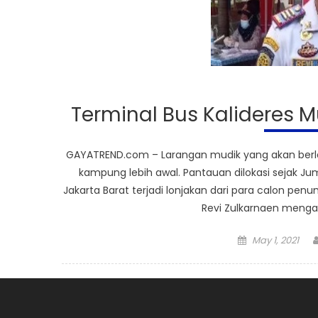
Terminal Bus Kalideres 
GAYATREND.com – Larangan mudik yang akan berla
kampung lebih awal. Pantauan dilokasi sejak Ju
Jakarta Barat terjadi lonjakan dari para calon pe
Revi Zulkarnaen menga
Posted
May 1, 2021
on