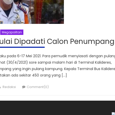
Megapolitan
Mulai Dipadati Calon Penumpang
ku pada 6-17 Mei 2021. Para pemudik menyiasati dengan pulan
mat (30/4/2021) sore sampai malam hari di Terminal Kalideres,
numpang yang ingin pulang kampung. Kepala Terminal Bus Kalider
takan ada sekitar 450 orang yang […]
Author
Redaksi
Comment(0)