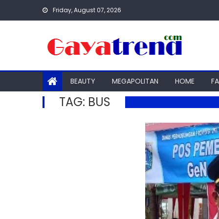
Skip
Friday, August 07, 2026
to
content
BEAUTY
MEGAPOLITAN
HOME
F
TAG:
BUS