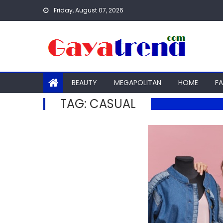
Skip
Friday, August 07, 2026
to
content
BEAUTY
MEGAPOLITAN
HOME
F
TAG:
CASUAL