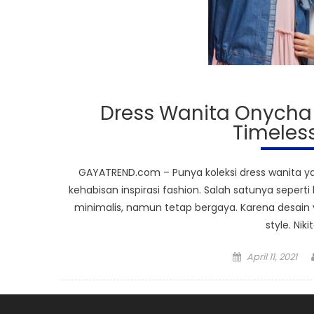
Dress Wanita Onycha
Timeles
GAYATREND.com – Punya koleksi dress wanita ya
kehabisan inspirasi fashion. Salah satunya sepert
minimalis, namun tetap bergaya. Karena desain yan
style. Nik
Posted
April 11, 2021
on