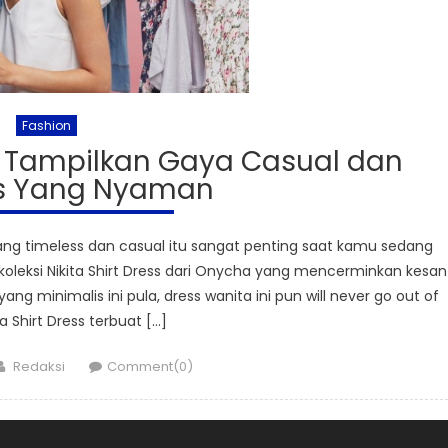
Fashion
 Tampilkan Gaya Casual dan
s Yang Nyaman
ng timeless dan casual itu sangat penting saat kamu sedang
i koleksi Nikita Shirt Dress dari Onycha yang mencerminkan kesan
g minimalis ini pula, dress wanita ini pun will never go out of
ita Shirt Dress terbuat […]
Author
Redaksi
Comment(0)