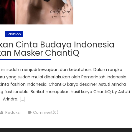
Fashion
dkan Cinta Budaya Indonesia
an Masker ChantiQ
ni sudah menjadi kewajiban dan kebutuhan. Dalam rangka
u yang sudah mulai diberlakukan oleh Pemerintah Indonesia.
ta fashion Indonesia. ChantiQ karya desainer Astuti Arindra
ashionable. Berikut merupakan hasil karya ChantiQ by Astuti
Arindra. […]
Author
Redaksi
Comment(0)