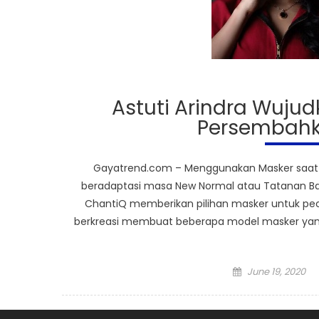
Astuti Arindra Wuju
Persembahk
Gayatrend.com – Menggunakan Masker saat i
beradaptasi masa New Normal atau Tatanan Bar
ChantiQ memberikan pilihan masker untuk pecin
berkreasi membuat beberapa model masker yang f
Posted
June 19, 2020
on