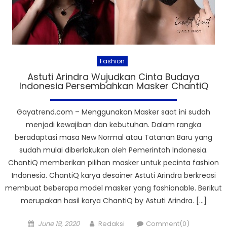
Fashion
Astuti Arindra Wujudkan Cinta Budaya
Indonesia Persembahkan Masker ChantiQ
Gayatrend.com – Menggunakan Masker saat ini sudah
menjadi kewajiban dan kebutuhan. Dalam rangka
beradaptasi masa New Normal atau Tatanan Baru yang
sudah mulai diberlakukan oleh Pemerintah Indonesia.
ChantiQ memberikan pilihan masker untuk pecinta fashion
Indonesia. ChantiQ karya desainer Astuti Arindra berkreasi
membuat beberapa model masker yang fashionable. Berikut
merupakan hasil karya ChantiQ by Astuti Arindra. […]
Posted
Author
June 19, 2020
Redaksi
Comment(0)