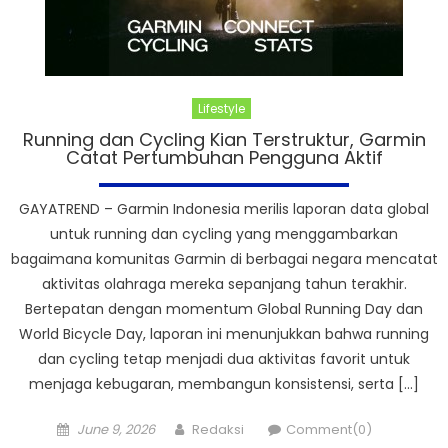
Lifestyle
Running dan Cycling Kian Terstruktur, Garmin
Catat Pertumbuhan Pengguna Aktif
GAYATREND – Garmin Indonesia merilis laporan data global
untuk running dan cycling yang menggambarkan
bagaimana komunitas Garmin di berbagai negara mencatat
aktivitas olahraga mereka sepanjang tahun terakhir.
Bertepatan dengan momentum Global Running Day dan
World Bicycle Day, laporan ini menunjukkan bahwa running
dan cycling tetap menjadi dua aktivitas favorit untuk
menjaga kebugaran, membangun konsistensi, serta […]
Posted
Author
June 9, 2026
Redaksi
Comment(0)