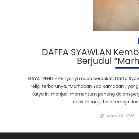
DAFFA SYAWLAN Kembal
Berjudul “Ma
GAYATREND – Penyanyi muda berbakat, Daffa Syawla
religi terbarunya, “Marhaban Yaa Ramadan”, yang
Karya ini menjadi momentum penting dalam perja
anak menuju fase remaja dan d
Posted
March 11, 2026
on