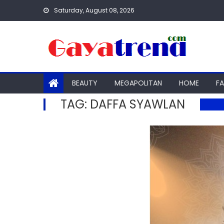
Skip
Saturday, August 08, 2026
to
content
BEAUTY
MEGAPOLITAN
HOME
F
TAG:
DAFFA SYAWLAN