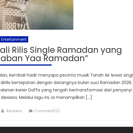
Entertainment
i Rilis Single Ramadan yang
rhaban Yaa Ramadan”
n, kembali hadir menyapa pecinta musik Tanah Air lewat sing
 dirilis bertepatan dengan datangnya bulan suci Ramadan 2026.
lanan karier Daffa yang tengah bertransformasi dari penyanyi
ewasa. Melalui lagu ini, ia menampilkan […]
Author
Redaksi
Comment(0)