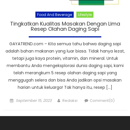
Food And Beverage
Lifestyle
Tingkatkan Kualitas Masakan Dengan Lima
Resep Olahan Daging Sapi
GAYATREND.com – Kita semua tahu bahwa daging sapi
adalah bahan makanan yang luar biasa. Tidak hanya lezat,
tetapi juga kaya protein, vitamin, dan mineral. Untuk
membantu Anda mengeksplorasi dunia daging sapi, kami
telah merangkum 5 resep olahan daging sapi yang
menggugah selera dan bisa Anda jadikan opsi masakan
harian untuk keluarga! Tak hanya itu, resep […]
Posted
Author
September 15, 2023
Redaksi
Comment(0)
on