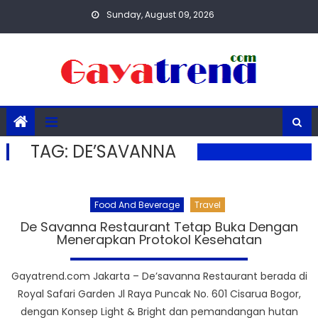
Skip
Sunday, August 09, 2026
to
content
TAG:
DE’SAVANNA
Food And Beverage
Travel
De Savanna Restaurant Tetap Buka Dengan
Menerapkan Protokol Kesehatan
Gayatrend.com Jakarta – De’savanna Restaurant berada di
Royal Safari Garden Jl Raya Puncak No. 601 Cisarua Bogor,
dengan Konsep Light & Bright dan pemandangan hutan