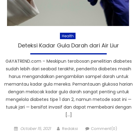
Health
Deteksi Kadar Gula Darah dari Air Liur
GAYATREND.com – Meskipun terobosan penelitian diabetes
sudah lebih dari seabad terakhir, penderita diabetes masih
harus mengandalkan pengambilan sampel darah untuk
memantau kadar gula mereka. Pemantauan glukosa harian
dengan melacak kadar gula darah sangat penting untuk
mengelola diabetes tipe 1 dan 2, namun metode saat ini —
tusuk jari — bersifat invasif dan dapat membebani dengan
[…]
Posted
Author
October 15, 2021
Redaksi
Comment(0)
on