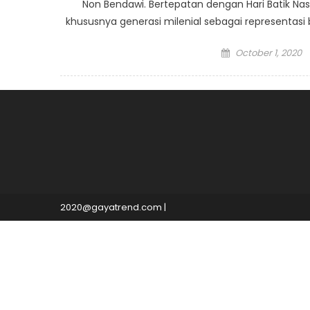
Non Bendawi. Bertepatan dengan Hari Batik Na
khususnya generasi milenial sebagai representasi 
Posted
October 1, 2020
on
2020@gayatrend.com
|