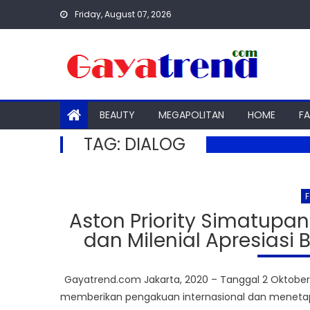
Skip
Friday, August 07, 2026
to
content
BEAUTY
MEGAPOLITAN
HOME
F
TAG:
DIALOG
F
Aston Priority Simatupan
dan Milenial Apresiasi B
Gayatrend.com Jakarta, 2020 – Tanggal 2 Oktober
memberikan pengakuan internasional dan menetap