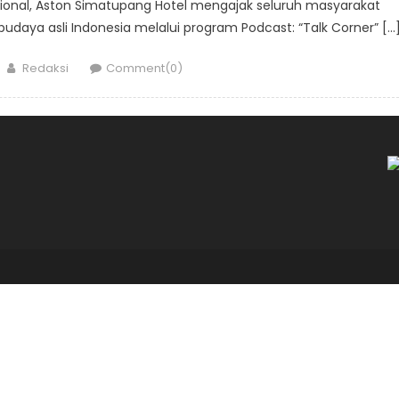
sional, Aston Simatupang Hotel mengajak seluruh masyarakat
budaya asli Indonesia melalui program Podcast: “Talk Corner” […
Author
Redaksi
Comment(0)