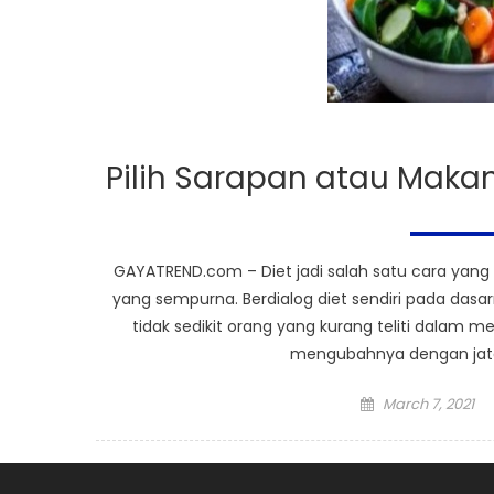
Pilih Sarapan atau Maka
GAYATREND.com – Diet jadi salah satu cara yang
yang sempurna. Berdialog diet sendiri pada das
tidak sedikit orang yang kurang teliti dalam m
mengubahnya dengan jatah
Posted
March 7, 2021
on