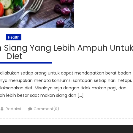
Health
n Siang Yang Lebih Ampuh Untu
Diet
 dilakukan setiap orang untuk dapat mendapatkan berat badan
arnya merupakan menata konsumsi santapan setiap hari. Tetapi,
elaksanakan diet. Misalnya saja dengan tidak makan pagi, dan
 lebih besar saat makan siang dan […]
Author
Redaksi
Comment(0)