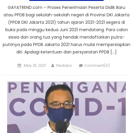
GAYATREND.com – Proses Penerimaan Peserta Didik Baru
atau PPDB bagi sekolah-sekolah negeri di Provinsi DKI Jakarta
(PPDB DKI Jakarta 2021) tahun ajaran 2021-2021 segera di
buka pada minggu kedua Juni 2021 mendatang. Para calon
siswa dan orang tua yang hendak mendaftarkan putra-
putrinya pada PPDB Jakarta 2021 harus mulai mempersiapkan
diri. Apalagi ketentuan dan persyaratan PPDB […]
Posted
Author
May 19, 2021
Redaksi
Comment(0)
on