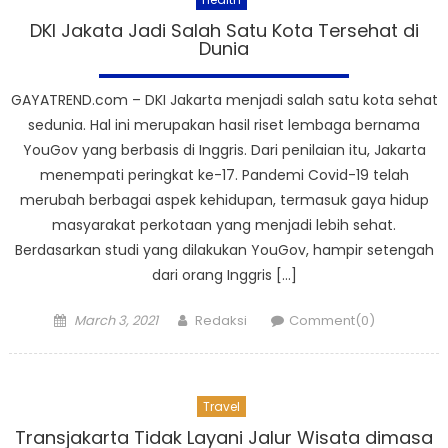
DKI Jakata Jadi Salah Satu Kota Tersehat di
Dunia
GAYATREND.com – DKI Jakarta menjadi salah satu kota sehat
sedunia. Hal ini merupakan hasil riset lembaga bernama
YouGov yang berbasis di Inggris. Dari penilaian itu, Jakarta
menempati peringkat ke-17. Pandemi Covid-19 telah
merubah berbagai aspek kehidupan, termasuk gaya hidup
masyarakat perkotaan yang menjadi lebih sehat.
Berdasarkan studi yang dilakukan YouGov, hampir setengah
dari orang Inggris […]
Posted
Author
March 3, 2021
Redaksi
Comment(0)
on
Travel
Transjakarta Tidak Layani Jalur Wisata dimasa