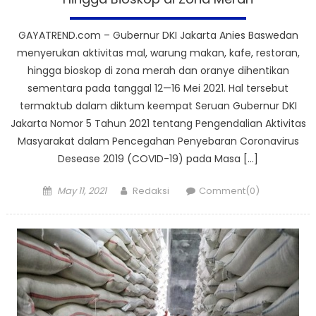
GAYATREND.com – Gubernur DKI Jakarta Anies Baswedan
menyerukan aktivitas mal, warung makan, kafe, restoran,
hingga bioskop di zona merah dan oranye dihentikan
sementara pada tanggal 12—16 Mei 2021. Hal tersebut
termaktub dalam diktum keempat Seruan Gubernur DKI
Jakarta Nomor 5 Tahun 2021 tentang Pengendalian Aktivitas
Masyarakat dalam Pencegahan Penyebaran Coronavirus
Desease 2019 (COVID-19) pada Masa […]
Posted
Author
May 11, 2021
Redaksi
Comment(0)
on