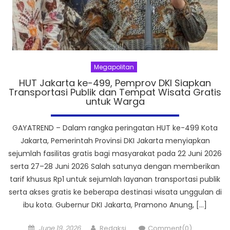
Megapolitan
HUT Jakarta ke-499, Pemprov DKI Siapkan
Transportasi Publik dan Tempat Wisata Gratis
untuk Warga
GAYATREND – Dalam rangka peringatan HUT ke-499 Kota
Jakarta, Pemerintah Provinsi DKI Jakarta menyiapkan
sejumlah fasilitas gratis bagi masyarakat pada 22 Juni 2026
serta 27–28 Juni 2026 Salah satunya dengan memberikan
tarif khusus Rp1 untuk sejumlah layanan transportasi publik
serta akses gratis ke beberapa destinasi wisata unggulan di
ibu kota. Gubernur DKI Jakarta, Pramono Anung, […]
Posted
Author
June 19, 2026
Redaksi
Comment(0)