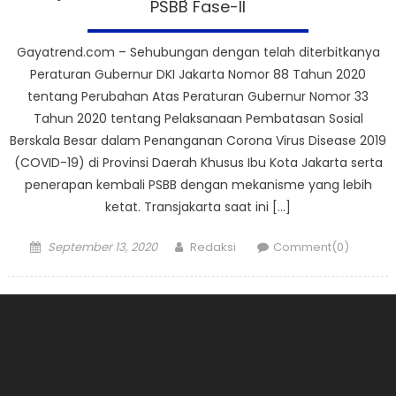
PSBB Fase-II
Gayatrend.com – Sehubungan dengan telah diterbitkanya
Peraturan Gubernur DKI Jakarta Nomor 88 Tahun 2020
tentang Perubahan Atas Peraturan Gubernur Nomor 33
Tahun 2020 tentang Pelaksanaan Pembatasan Sosial
Berskala Besar dalam Penanganan Corona Virus Disease 2019
(COVID-19) di Provinsi Daerah Khusus Ibu Kota Jakarta serta
penerapan kembali PSBB dengan mekanisme yang lebih
ketat. Transjakarta saat ini […]
Posted
Author
September 13, 2020
Redaksi
Comment(0)
on