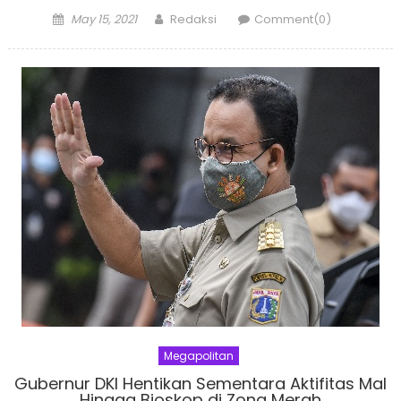
Posted
Author
May 15, 2021
Redaksi
Comment(0)
on
Megapolitan
Gubernur DKI Hentikan Sementara Aktifitas Mal
Hingga Bioskop di Zona Merah