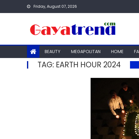
Skip
Friday, August 07, 2026
to
content
BEAUTY
MEGAPOLITAN
HOME
F
TAG:
EARTH HOUR 2024