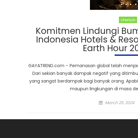
Lifestyle
Komitmen Lindungi Bumi
Indonesia Hotels & Re
Earth Hour 2
GAYATREND.com – Pemanasan global telah menjadi 
Dari sekian banyak dampak negatif yang ditimbu
yang sangat berdampak bagi banyak orang. Apabil
maupun lingkungan di masa depa
Posted
March 25, 2024
on