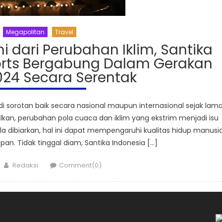
Megapolitan
Travel
 dari Perubahan Iklim, Santika
sorts Bergabung Dalam Gerakan
024 Secara Serentak
sorotan baik secara nasional maupun internasional sejak lama
lkan, perubahan pola cuaca dan iklim yang ekstrim menjadi isu
a dibiarkan, hal ini dapat mempengaruhi kualitas hidup manusi
n. Tidak tinggal diam, Santika Indonesia […]
Author
Redaksi
Comment(0)