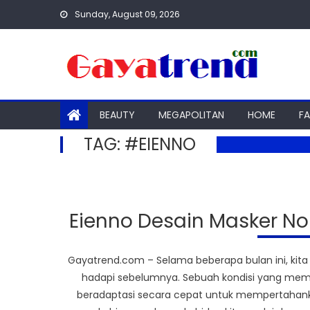
Skip
Sunday, August 09, 2026
to
content
BEAUTY
MEGAPOLITAN
HOME
F
TAG:
#EIENNO
Eienno Desain Masker N
Gayatrend.com – Selama beberapa bulan ini, kita
hadapi sebelumnya. Sebuah kondisi yang membe
beradaptasi secara cepat untuk mempertahank