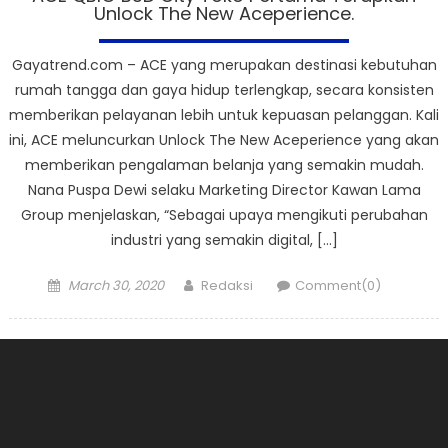
Unlock The New Aceperience.
Gayatrend.com – ACE yang merupakan destinasi kebutuhan
rumah tangga dan gaya hidup terlengkap, secara konsisten
memberikan pelayanan lebih untuk kepuasan pelanggan. Kali
ini, ACE meluncurkan Unlock The New Aceperience yang akan
memberikan pengalaman belanja yang semakin mudah.
Nana Puspa Dewi selaku Marketing Director Kawan Lama
Group menjelaskan, “Sebagai upaya mengikuti perubahan
industri yang semakin digital, […]
Posted
Author
March 30, 2020
Redaksi
Comment(0)
on