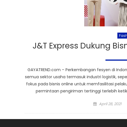
Fash
J&T Express Dukung Bisn
GAYATREND.com – Perkembangan fesyen di Indone
semua sektor usaha termasuk industri logistik, sep
fokus pada bisnis online untuk memfasilitasi pela
permintaan pengiriman tertinggi terlebih ke
Posted
April 28, 2021
on