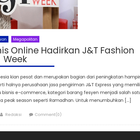
ion
Megapolitan
is Online Hadirkan J&T Fashion
Week
sia kian pesat dan merupakan bagian dari peningkatan hampi
erti halnya perusahaan jasa pengiriman J&T Express yang memili
ku bisnis e-commerce, kategori barang fesyen menjadi salah sat
tika peak season seperti Ramadhan. Untuk menumbuhkan […]
Author
Redaksi
Comment(0)