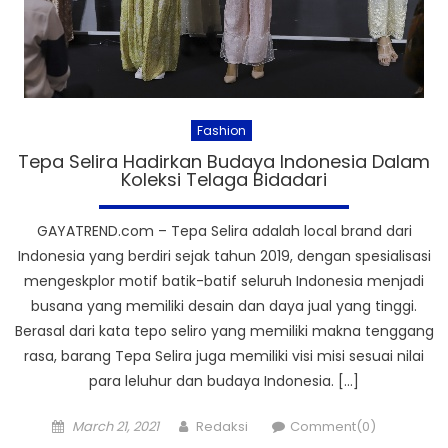
Fashion
Tepa Selira Hadirkan Budaya Indonesia Dalam
Koleksi Telaga Bidadari
GAYATREND.com – Tepa Selira adalah local brand dari
Indonesia yang berdiri sejak tahun 2019, dengan spesialisasi
mengeskplor motif batik-batif seluruh Indonesia menjadi
busana yang memiliki desain dan daya jual yang tinggi.
Berasal dari kata tepo seliro yang memiliki makna tenggang
rasa, barang Tepa Selira juga memiliki visi misi sesuai nilai
para leluhur dan budaya Indonesia. […]
Posted
Author
March 21, 2021
Redaksi
Comment(0)
on