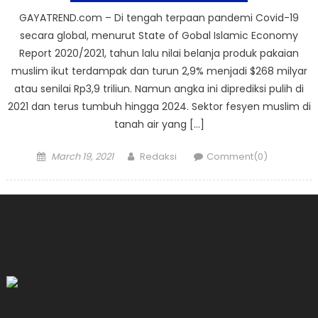
GAYATREND.com – Di tengah terpaan pandemi Covid-19
secara global, menurut State of Gobal Islamic Economy
Report 2020/2021, tahun lalu nilai belanja produk pakaian
muslim ikut terdampak dan turun 2,9% menjadi $268 milyar
atau senilai Rp3,9 triliun. Namun angka ini diprediksi pulih di
2021 dan terus tumbuh hingga 2024. Sektor fesyen muslim di
tanah air yang […]
Posted
Author
March 19, 2021
Redaksi
Comment(0)
on