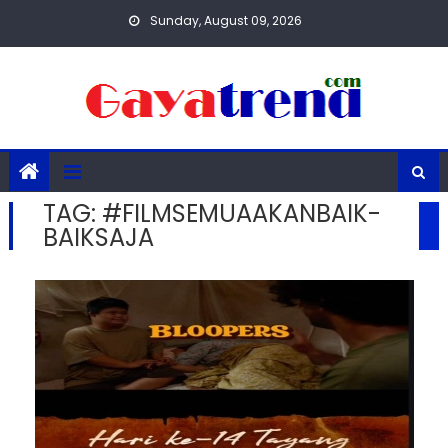
Skip
Sunday, August 09, 2026
to
content
TAG:
#FILMSEMUAAKANBAIK-
BAIKSAJA