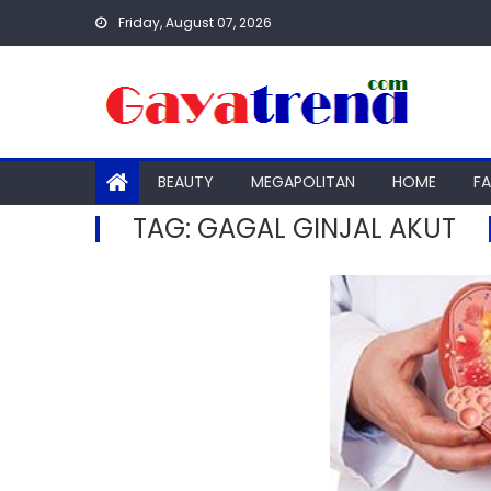
Skip
Friday, August 07, 2026
to
content
BEAUTY
MEGAPOLITAN
HOME
F
TAG:
GAGAL GINJAL AKUT