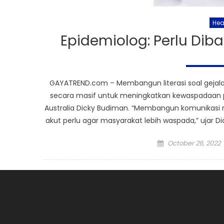
Hea
Epidemiolog: Perlu Diba
GAYATREND.com – Membangun literasi soal gejala g
secara masif untuk meningkatkan kewaspadaan pub
Australia Dicky Budiman. “Membangun komunikasi ris
akut perlu agar masyarakat lebih waspada,” ujar Dic
Posted
October 26, 2022
on