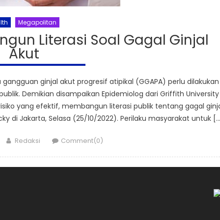
lth
Megapolitan
ngun Literasi Soal Gagal Ginjal
Akut
angguan ginjal akut progresif atipikal (GGAPA) perlu dilakukan
lik. Demikian disampaikan Epidemiolog dari Griffith University
iko yang efektif, membangun literasi publik tentang gagal ginj
ky di Jakarta, Selasa (25/10/2022). Perilaku masyarakat untuk […
Author
Redaksi
Comment(0)