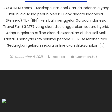
GAYATREND.com – Maskapai Nasional Garuda Indonesia yang
kali ini didukung penuh oleh PT Bank Negara Indonesia
(Persero) Tbk (BNI), kembali menggelar Garuda Indonesia
Travel Fair (GATF) yang akan diselenggarakan secara hybrid.
Adapun gelaran offline akan dilaksanakan di The Hall Mall
Lantai 8 Senayan City selama periode 10-12 Desember 2021.
Sedangkan gelaran secara online akan dilaksanakan […]
Posted
Author
December 8, 2021
Redaksi
Comment(0)
on