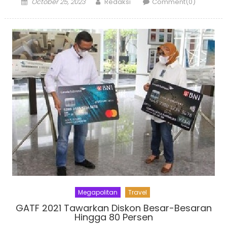
Posted
Author
October 25, 2023
Redaksi
Comment(0)
on
Megapolitan
Travel
GATF 2021 Tawarkan Diskon Besar-Besaran
Hingga 80 Persen