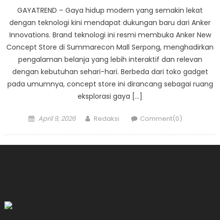
GAYATREND – Gaya hidup modern yang semakin lekat
dengan teknologi kini mendapat dukungan baru dari Anker
Innovations. Brand teknologi ini resmi membuka Anker New
Concept Store di Summarecon Mall Serpong, menghadirkan
pengalaman belanja yang lebih interaktif dan relevan
dengan kebutuhan sehari-hari. Berbeda dari toko gadget
pada umumnya, concept store ini dirancang sebagai ruang
eksplorasi gaya […]
Posted
Author
April 9, 2026
Redaksi
Comment(0)
on