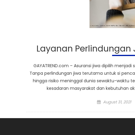
Layanan Perlindungan J
GAYATREND.com – Asuransi jiwa dipilih menjadi 
Tanpa perlindungan jiwa terutama untuk si pencari
hingga risiko meninggal dunia sewaktu-waktu ter
kesadaran masyarakat dan kebutuhan akan
Posted
August 31, 2021
on