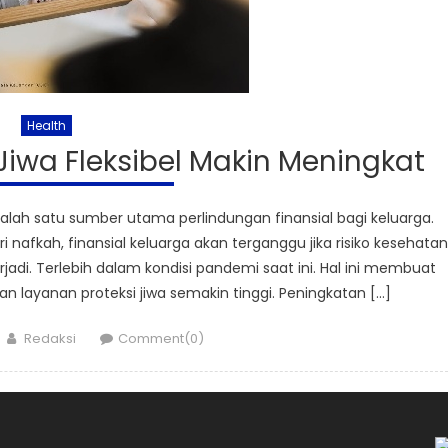
Health
iwa Fleksibel Makin Meningkat
salah satu sumber utama perlindungan finansial bagi keluarga.
 nafkah, finansial keluarga akan terganggu jika risiko kesehatan
jadi. Terlebih dalam kondisi pandemi saat ini. Hal ini membuat
 layanan proteksi jiwa semakin tinggi. Peningkatan […]
Author
Redaksi
Comment(0)