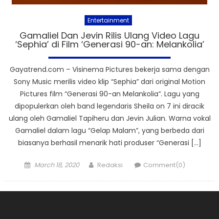
Entertainment
Gamaliel Dan Jevin Rilis Ulang Video Lagu
‘Sephia’ di Film ‘Generasi 90-an: Melankolia’
Gayatrend.com – Visinema Pictures bekerja sama dengan
Sony Music merilis video klip “Sephia” dari original Motion
Pictures film “Generasi 90-an Melankolia”. Lagu yang
dipopulerkan oleh band legendaris Sheila on 7 ini diracik
ulang oleh Gamaliel Tapiheru dan Jevin Julian. Warna vokal
Gamaliel dalam lagu “Gelap Malam”, yang berbeda dari
biasanya berhasil menarik hati produser “Generasi […]
Posted
Author
March 18, 2020
Redaksi
Comment(0)
on