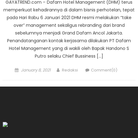
GAYATREND.com – Dafam Hotel Management (DHM) terus
memperkuat kehadirannya di dalam bisnis perhotelan, tepat
pada Hari Rabu 6 Januari 2021 DHM resmi melakukan “take
over” management sekaligus rebranding dari brand
sebelumnya menjadi Grand Dafam Ancol Jakarta.
Penandatanganan kontak kerjasama dilakukan PT Dafam
Hotel Management yang di wakili oleh Bapak Handono S
Putro selaku Chief Bussiness […]
Posted
Author
January 8, 2021
Redaksi
Comment(0)
on