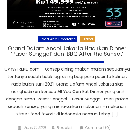
Food And Beverage
Travel
Grand Dafam Ancol Jakarta Hadirkan Dinner
‘Pasar Senggol’ dan ‘BBQ After the Sunset’
GAYATREND.com – Konsep dining makan malam sepuasnya
tentunya sudah tidak lagi asing bagi para pecinta kuliner.
Pada bulan Juni 2021, Grand Dafam Ancol Jakarta siap
menghadirkan konsep All You Can Eat Dinner yang unik
dengan tema “Pasar Senggol”. “Pasar Senggol” merupakan
sebuah konsep yang menawarkan makanan – makanan
street food favorit di Indonesia namun tetap […]
Posted
Author
June 11, 2021
Redaksi
Comment(0)
on