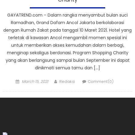
GAYATREND.com – Dalam rangka menyambut bulan suci
Ramadhan, Grand Dafam Ancol Jakarta berkolaborasi
dengan Rumah Zakat pada tanggal 10 Maret 2021. Hotel yang
terletak di kawasan Ancol mengambil momen spesial ini
untuk memberikan akses kemudahan dalam berbagi,
menginap sekaligus berdonasi. Program Shopping Charity
yang akan berlangsung sampai bulan September ini dapat
dinikmati semua tamu dan […]
Posted
Author
March 15, 2021
Redaksi
Comment(0)
on