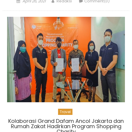
Posted
Author
April 26, 2021
Redaksi
Comment(0)
on
Travel
Kolaborasi Grand Dafam Ancol Jakarta dan
Rumah Zakat Hadirkan Program Shopping
Charity