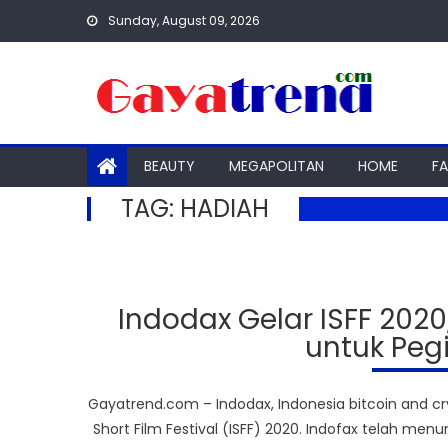
Skip
Sunday, August 09, 2026
to
content
BEAUTY
MEGAPOLITAN
HOME
F
TAG:
HADIAH
Indodax Gelar ISFF 202
untuk Pegi
Gayatrend.com – Indodax, Indonesia bitcoin and c
Short Film Festival (ISFF) 2020. Indofax telah men