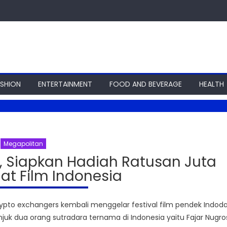
ASHION
ENTERTAINMENT
FOOD AND BEVERAGE
HEALTH
Megapolitan
0, Siapkan Hadiah Ratusan Juta
at Film Indonesia
rypto exchangers kembali menggelar festival film pendek Indod
unjuk dua orang sutradara ternama di Indonesia yaitu Fajar Nugro