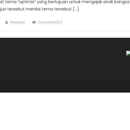
kat tema “optimis” yang bertujuan untuk mengajak anak bangsa
juri tersebut menilai tema tersebut […]
Author
Redaksi
Comment(0)