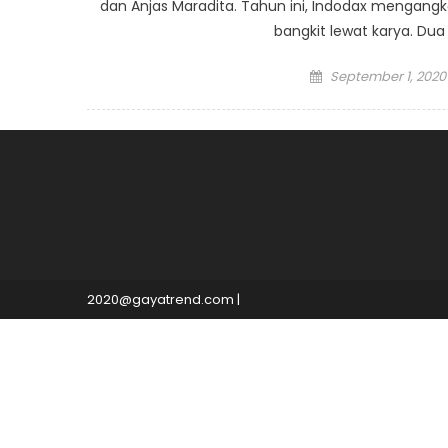
dan Anjas Maradita. Tahun ini, Indodax mengang
bangkit lewat karya. Dua 
Posted
September 1, 2020
on
2020@gayatrend.com
|